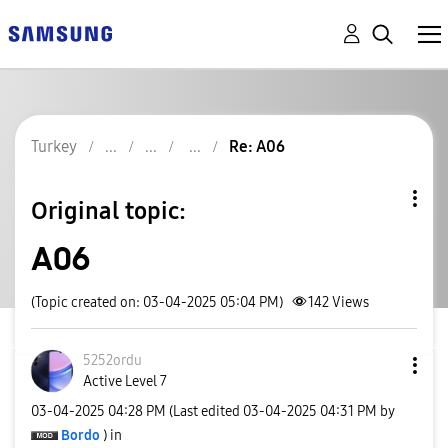
Turkey
Re: A06
Original topic:
A06
(Topic created on: 03-04-2025 05:04 PM)
142
Views
5252ordu
Active Level 7
‎03-04-2025
04:28 PM
(Last edited
‎03-04-2025
04:31 PM
by
Bordo
) in