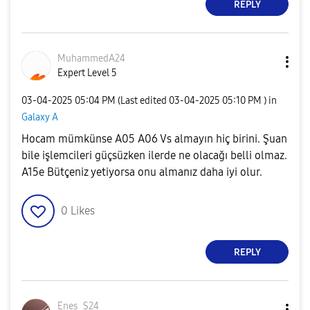
REPLY
MuhammedA24
Expert Level 5
‎03-04-2025
05:04 PM
(Last edited
‎03-04-2025
05:10 PM
) in
Galaxy A
Hocam mümkünse A05 A06 Vs almayın hiç birini. Şuan
bile işlemcileri güçsüzken ilerde ne olacağı belli olmaz.
A15e Bütçeniz yetiyorsa onu almanız daha iyi olur.
0
Likes
REPLY
Enes_S24