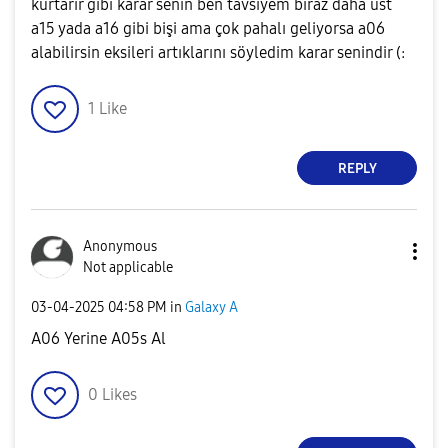
kurtarır gibi karar senin ben tavsiyem biraz daha üst
a15 yada a16 gibi bişi ama çok pahalı geliyorsa a06
alabilirsin eksileri artıklarını söyledim karar senindir (:
1
Like
REPLY
Anonymous
Not applicable
‎03-04-2025
04:58 PM
in
Galaxy A
A06 Yerine A05s Al
0
Likes