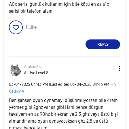
A0x serisi günlük kullanım için bile kötü en az a1x
serisi bir telefon alaın
1
Like
REPLY
Atakan63
Active Level 8
‎03-04-2025
04:43 PM
(Last edited
‎03-04-2025
04:46 PM
) in
Galaxy A
Ben şahsen oyun oynamayı düşünmüyorsan bile 4ram
yetmez gibi 2ghz var az gibi Hani bence düzgün
tavsiyem en az 90hz bir ekran ve 2.3 ghz veya üstü bişi
almandır ama oyun oynayacaksan ghz 2.5 ve üstü
olması bence lazım.