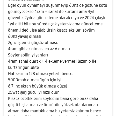
Eğer oyun oynamayı düşünmeyip 60hz de gözüne kötü
gelmeyecekse 4ram + sanal ile kurtarır ama 4yıl
güvenlik 2yılda güncelleme alacak diyo ve 2024 çıkışlı
1yıl gitti bile bu sürede çok yetersiz ama güncelleme
önemli değil ise alabilirsin kısaca eksileri söylim
60hz yavaş olması
2ghz işlemci güçsüz olması.
4ram gibi az olması en az 6 olmalı.
Söylenebilir iyi yanları
4ram sanal olarak + 4 ekleme vermesi lazım o ile
kurtarır günlükte
Hafızasının 128 olması yeterli bence.
5000mah olması 1gün için iyi
6.7 inç ekran büyük olması güzel
25wat şarj gücü iyi hızlı olur.
Kısaca özelliklerini söyledim bana göre biraz daha
güçlü bişi alman ve ömrünün yüksek olanlarından
alman daha mantıklı ama bu yetersiz kalır mı bence