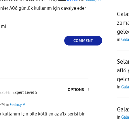
ünler A06 günlük kullanım için davsiye eder
Gala
zama
i mi
gele
in
Gala
COMMENT
Sela
a06 
gelc
in
Gala
OPTIONS
S25FE
Expert Level 5
 PM
in
Galaxy A
Gala
 kullanım için bile kötü en az a1x serisi bir
in
Gala