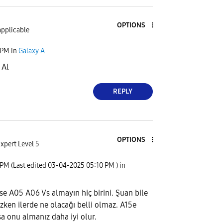
OPTIONS
applicable
 PM
in
Galaxy A
 Al
REPLY
OPTIONS
xpert Level 5
 PM
(Last edited
‎03-04-2025
05:10 PM
) in
A05 A06 Vs almayın hiç birini. Şuan bile
zken ilerde ne olacağı belli olmaz. A15e
sa onu almanız daha iyi olur.