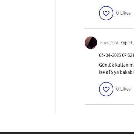
0
Likes
Enes_S24
Expert 
‎03-04-2025
07:32
Günlük kullanım i
ise a16 ya bakabil
0
Likes