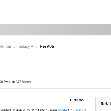
lefonlar
Galaxy A
Re: A06
:58 PM)
143
Views
OPTIONS
Rela
t edited
‎03-04-2025
04:31 PM
by
Bordo
) in
Galaxy A