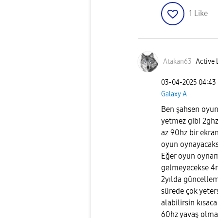
1
Like
Atakan63
Active 
‎03-04-2025
04:43
Galaxy A
Ben şahsen oyu
yetmez gibi 2ghz
az 90hz bir ekra
oyun oynayacaksa
Eğer oyun oyna
gelmeyecekse 4ra
2yılda güncelleme
sürede çok yeter
alabilirsin kısaca
60hz yavaş olma