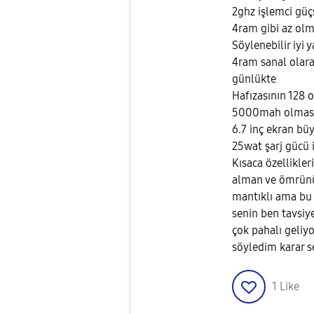
2ghz işlemci güç
4ram gibi az olm
Söylenebilir iyi y
4ram sanal olara
günlükte
Hafızasının 128 o
5000mah olması 
6.7 inç ekran bü
25wat şarj gücü iy
Kısaca özellikler
alman ve ömrünü
mantıklı ama bu y
senin ben tavsiy
çok pahalı geliyor
söyledim karar se
1
Like