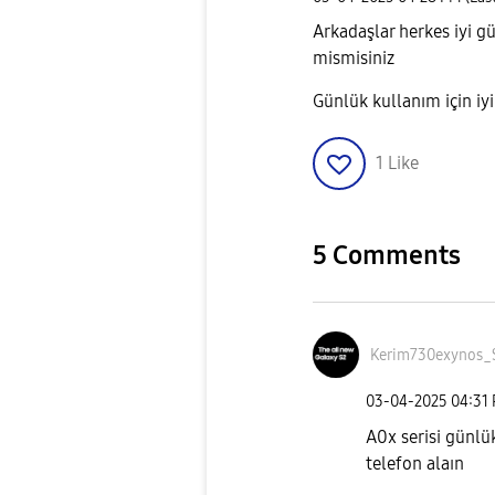
Arkadaşlar herkes iyi g
mismisiniz
Günlük kullanım için iy
1
Like
5 Comments
Kerim730exynos_
‎03-04-2025
04:31
A0x serisi günlük
telefon alaın