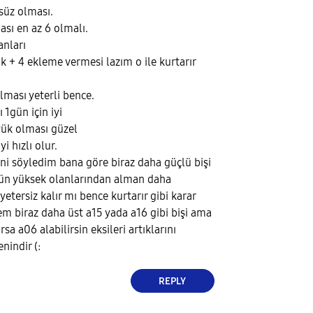
süz olması.
ası en az 6 olmalı.
anları
k + 4 ekleme vermesi lazım o ile kurtarır
lması yeterli bence.
1gün için iyi
yük olması güzel
i hızlı olur.
ini söyledim bana göre biraz daha güçlü bişi
n yüksek olanlarından alman daha
etersiz kalır mı bence kurtarır gibi karar
em biraz daha üst a15 yada a16 gibi bişi ama
sa a06 alabilirsin eksileri artıklarını
nindir (:
REPLY