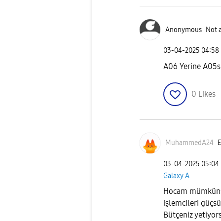
Anonymous
Not 
‎03-04-2025
04:58
A06 Yerine A05s
0
Likes
MuhammedA24
E
‎03-04-2025
05:04
Galaxy A
Hocam mümkünse 
işlemcileri güçsü
Bütçeniz yetiyor