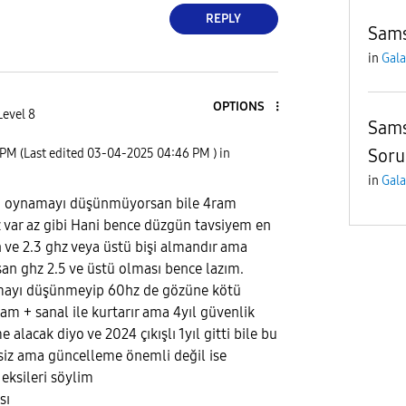
REPLY
Sam
in
Gala
OPTIONS
Level 8
Sams
Soru
 PM
(Last edited
‎03-04-2025
04:46 PM
) in
in
Gala
n oynamayı düşünmüyorsan bile 4ram
 var az gibi Hani bence düzgün tavsiyem en
n ve 2.3 ghz veya üstü bişi almandır ama
n ghz 2.5 ve üstü olması bence lazım.
mayı düşünmeyip 60hz de gözüne kötü
m + sanal ile kurtarır ama 4yıl güvenlik
 alacak diyo ve 2024 çıkışlı 1yıl gitti bile bu
siz ama güncelleme önemli değil ise
 eksileri söylim
sı