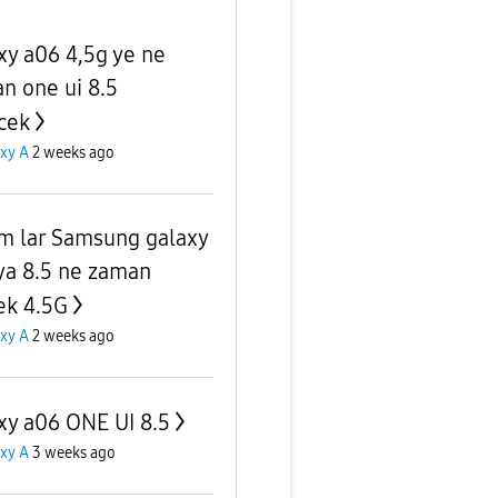
xy a06 4,5g ye ne
n one ui 8.5
cek
xy A
2 weeks ago
m lar Samsung galaxy
ya 8.5 ne zaman
ek 4.5G
xy A
2 weeks ago
xy a06 ONE UI 8.5
xy A
3 weeks ago