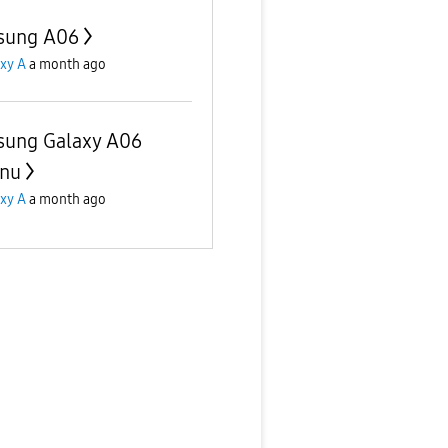
sung A06
xy A
a month ago
ung Galaxy A06
nu
xy A
a month ago