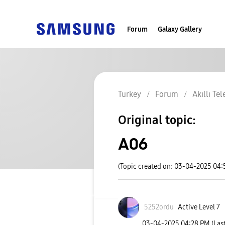
Forum
Galaxy Gallery
Turkey
Forum
Akıllı Te
Original topic:
A06
(Topic created on: 03-04-2025 04
5252ordu
Active Level 7
‎03-04-2025
04:28 PM
(Las