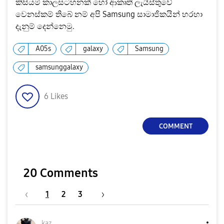
කිසියම් කාලසටහනක් හෝ ආකෘති ලැයිස්තුවේ
වෙනස්කම් තිබේ නම් අපි Samsung සාමාජිකයින් හරහා
දැනුම් දෙන්නෙමු.
A05s
galaxy
Samsung
samsunggalaxy
6
Likes
COMMENT
20 Comments
1
2
3
kaz_