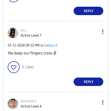
REPLY
kaz_
Active Level 7
‎01-12-2024
09:22 PM
in
Galaxy A
Yes keep our fingers cross ✌
0
Likes
REPLY
KaveexBro
Active Level 4