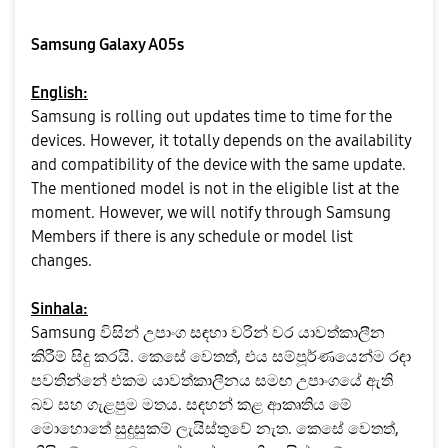
Samsung Galaxy A05s
English:
Samsung is rolling out updates time to time for the
devices. However, it totally depends on the availability
and compatibility of the device with the same update.
The mentioned model is not in the eligible list at the
moment. However, we will notify through Samsung
Members if there is any schedule or model list
changes.
Sinhala:
Samsung විසින් උපාංග සඳහා වරින් වර යාවත්කාලීන
කිරීම් සිදු කරයි. කෙසේ වෙතත්, එය සම්පූර්ණයෙන්ම රඳා
පවතින්නේ එකම යාවත්කාලීනය සමඟ උපාංගයේ ඇති
බව සහ ගැළපුම මතය. සඳහන් කළ ආකෘතිය මේ
මොහොතේ සුදුසුකම් ලැයිස්තුවේ නැත. කෙසේ වෙතත්,