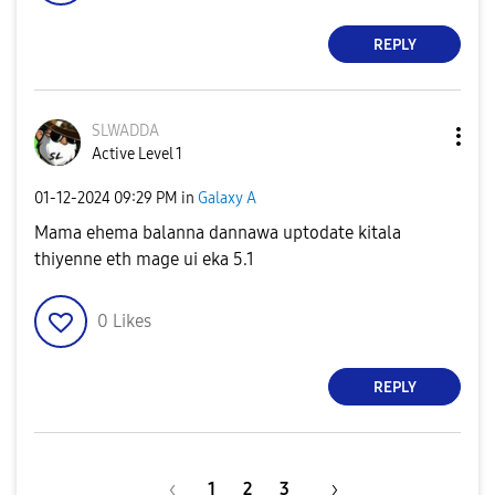
REPLY
SLWADDA
Active Level 1
‎01-12-2024
09:29 PM
in
Galaxy A
Mama ehema balanna dannawa uptodate kitala
thiyenne eth mage ui eka 5.1
0
Likes
REPLY
1
2
3