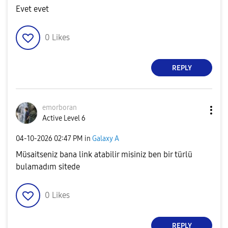
Evet evet
0
Likes
REPLY
emorboran
Active Level 6
‎04-10-2026
02:47 PM
in
Galaxy A
Müsaitseniz bana link atabilir misiniz ben bir türlü
bulamadım sitede
0
Likes
REPLY