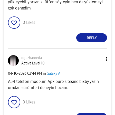
yükleyebiliyorsanız lütfen söyleyin ben de yüklemeyi
çok denedim
0
Likes
REPLY
oguzhanreda
Active Level 10
‎04-10-2026
02:44 PM
in
Galaxy A
A54 telefon modelim.Apk pure sitesine bixby yazın
oradan sürümleri deneyin hocam.
0
Likes