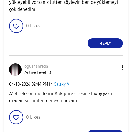
yükleyebiliyorsanız lütfen söyleyin ben de yüklemeyi
çok denedim
0
Likes
REPLY
oguzhanreda
Active Level 10
‎04-10-2026
02:44 PM
in
Galaxy A
A54 telefon modelim.Apk pure sitesine bixby yazın
oradan sürümleri deneyin hocam.
0
Likes