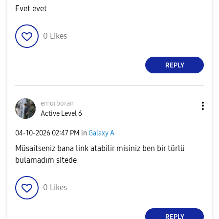
Evet evet
0
Likes
REPLY
emorboran
Active Level 6
‎04-10-2026
02:47 PM
in
Galaxy A
Müsaitseniz bana link atabilir misiniz ben bir türlü
bulamadım sitede
0
Likes
REPLY