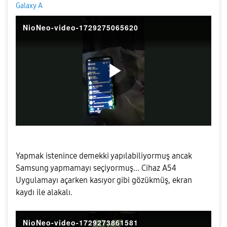
Galaxy A
NioNeo-video-1729275065620
P
l
Yapmak istenince demekki yapılabiliyormuş ancak
Samsung yapmamayı seçiyormuş... Cihaz A54
Uygulamayı açarken kasıyor gibi gözükmüş, ekran
a
kaydı ile alakalı.
NioNeo-video-1729273861581