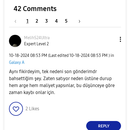
42 Comments
V
o
1
2
3
4
5
MelihS24Ultra
i
Expert Level 2
‎10-18-2024
08:53 PM
(Last edited
‎10-18-2024
08:53 PM
) in
Galaxy A
Aynı fikirdeyim, tek nedeni son gönderimdr
d
bahsettiğim şey. Zaten satıyor neden üstüne durup
hem arge hem maliyet yapsınlar, bu düşünceye göre
zaman kaybı onlar için.
e
2
Likes
REPLY