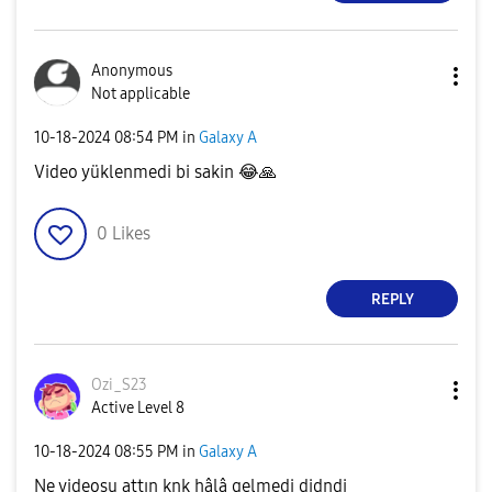
o
Anonymous
Not applicable
‎10-18-2024
08:54 PM
in
Galaxy A
Video yüklenmedi bi sakin
😂
🙏
0
Likes
REPLY
Ozi_S23
Active Level 8
‎10-18-2024
08:55 PM
in
Galaxy A
Ne videosu attın knk hâlâ gelmedi djdndj