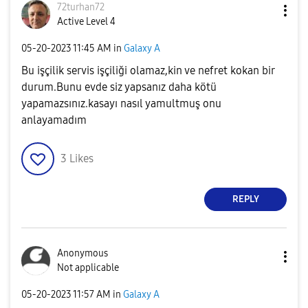
72turhan72
Active Level 4
‎05-20-2023
11:45 AM
in
Galaxy A
Bu işçilik servis işçiliği olamaz,kin ve nefret kokan bir
durum.Bunu evde siz yapsanız daha kötü
yapamazsınız.kasayı nasıl yamultmuş onu
anlayamadım
3
Likes
REPLY
Anonymous
Not applicable
‎05-20-2023
11:57 AM
in
Galaxy A