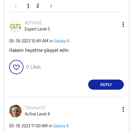
1
2
AEFSANE
Expert Level 5
‎05-18-2023
10:49 AM
in
Galaxy A
Hakem heyetine şikayet edin
0
Likes
REPLY
72turhan72
Active Level 4
‎05-18-2023
11:00 AM
in
Galaxy A