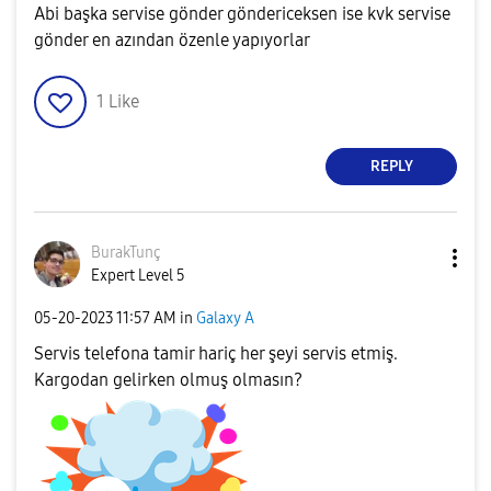
Abi başka servise gönder göndericeksen ise kvk servise
gönder en azından özenle yapıyorlar
1
Like
REPLY
BurakTunç
Expert Level 5
‎05-20-2023
11:57 AM
in
Galaxy A
Servis telefona tamir hariç her şeyi servis etmiş.
Kargodan gelirken olmuş olmasın?