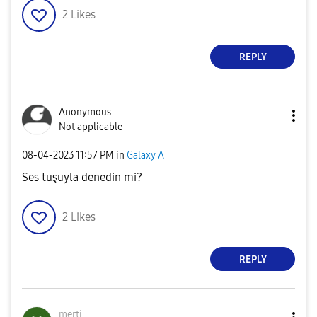
2
Likes
REPLY
Anonymous
Not applicable
‎08-04-2023
11:57 PM
in
Galaxy A
Ses tuşuyla denedin mi?
2
Likes
REPLY
merti