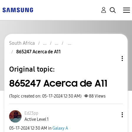
South Africa
865247 Acerca de A11
Original topic:
865247 Acerca de A11
(Topic created on: 05-17-2024 12:30 AM)
88
Views
Ed23pp
Active Level 1
‎05-17-2024
12:30 AM
in
Galaxy A