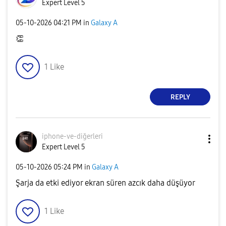
Expert Level 5
‎05-10-2026
04:21 PM
in
Galaxy A
👏
1
Like
REPLY
iphone-ve-diğer
leri
Expert Level 5
‎05-10-2026
05:24 PM
in
Galaxy A
Şarja da etki ediyor ekran süren azcık daha düşüyor
1
Like