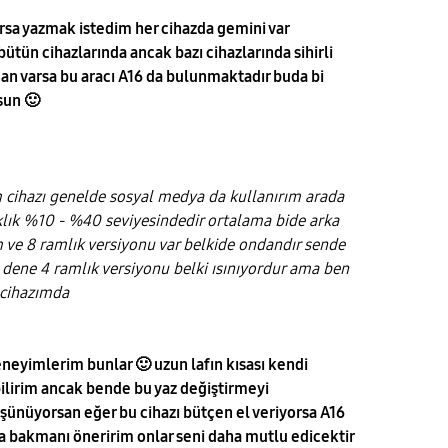
rsa yazmak istedim her cihazda gemini var
ün cihazlarında ancak bazı cihazlarında sihirli
an varsa bu aracı A16 da bulunmaktadır buda bi
rsun
🙂
cihazı genelde sosyal medya da kullanırım arada
klık %10 - %40 seviyesindedir ortalama bide arka
 ve 8 ramlık versiyonu var belkide ondandır sende
ı dene 4 ramlık versiyonu belki ısınıyordur ama ben
 cihazımda
eneyimlerim bunlar
🙂
uzun lafın kısası kendi
ilirim ancak bende bu yaz değiştirmeyi
nüyorsan eğer bu cihazı bütçen el veriyorsa A16
a bakmanı öneririm onlar seni daha mutlu edicektir