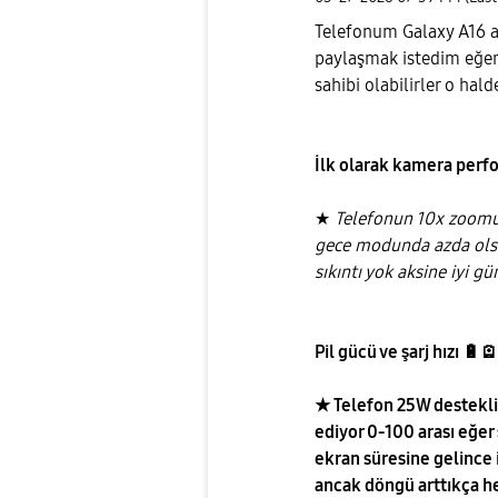
Telefonum Galaxy A16 ala
paylaşmak istedim eğer 
sahibi olabilirler o hal
İlk olarak kamera perf
★
Telefonun 10x zoomu
gece modunda azda olsa
sıkıntı yok aksine iyi g
Pil gücü ve şarj hızı
🔋
🪫
★ Telefon 25W destekli o
ediyor 0-100 arası eğer 
ekran süresine gelince i
ancak döngü arttıkça h