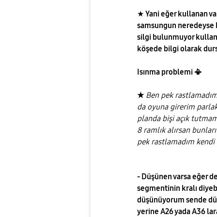
★
Yani eğer kullanan va
samsungun neredeyse büt
silgi bulunmuyor kullan
köşede bilgi olarak du
Isınma problemi
📳
★
Ben pek rastlamadım 
da oyuna girerim parla
planda bişi açık tutmam
8 ramlık alırsan bunlar
pek rastlamadım kendi
- Düşünen varsa eğer d
segmentinin kralı diyeb
düşünüyorum sende düşü
yerine A26 yada A36 lar