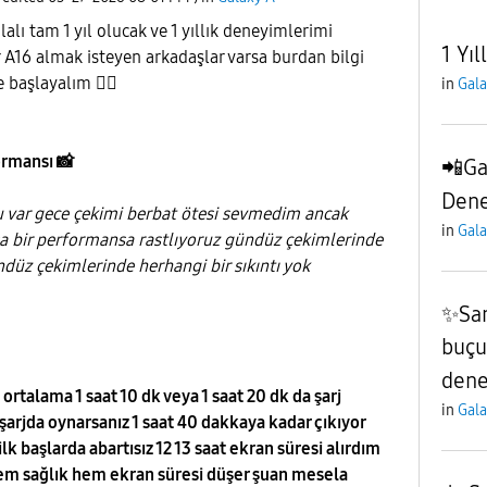
lı tam 1 yıl olucak ve 1 yıllık deneyimlerimi
1 Yı
A16 almak isteyen arkadaşlar varsa burdan bilgi
de başlayalım
👇🏻
in
Gala
ormansı
📸
📲Gal
Dene
 var gece çekimi berbat ötesi sevmedim ancak
in
Gala
 bir performansa rastlıyoruz gündüz çekimlerinde
ündüz çekimlerinde herhangi bir sıkıntı yok
✨️Sa
buçuk
dene
rtalama 1 saat 10 dk veya 1 saat 20 dk da şarj
in
Gala
şarjda oynarsanız 1 saat 40 dakkaya kadar çıkıyor
lk başlarda abartısız 12 13 saat ekran süresi alırdım
em sağlık hem ekran süresi düşer şuan mesela