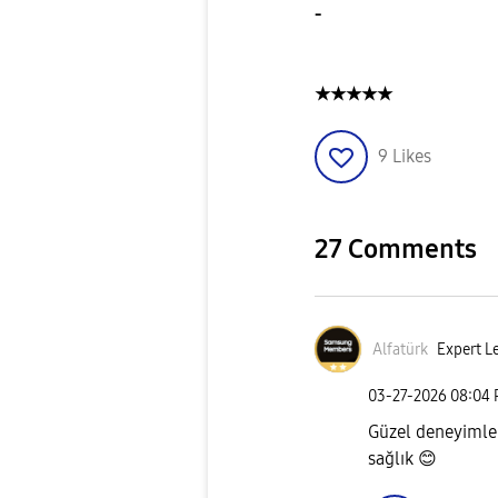
-
★★★★★
9
Likes
27 Comments
Alfatürk
Expert Le
‎03-27-2026
08:04
Güzel deneyimle
sağlık
😊