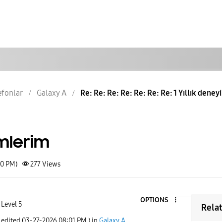
lefonlar
Galaxy A
Re: Re: Re: Re: Re: Re: Re: 1 Yıllık dene
imlerim
20 PM)
277
Views
OPTIONS
 Level 5
Rela
t edited
‎03-27-2026
08:01 PM
) in
Galaxy A