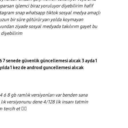
parsan işlemci biraz yoruluyor diyebilirim hafif
nstagram snap whatsapp tiktok sosyal medya amaçlı
 uzun bir süre götürür yarı yolda koymayan
oyundan ziyade sosyal medyada takılırım gayet bu
diyebilirim
6 7 senede güvenlik güncellemesi alıcak 3 ayda 1
yılda 1 kez de androıd guncellemesi alıcak
4 6 8 gb ramlık versiyonları var benden sana
 lık versiyonunu dene 4/128 lik insanı tatmin
m tercih et
👍🏻