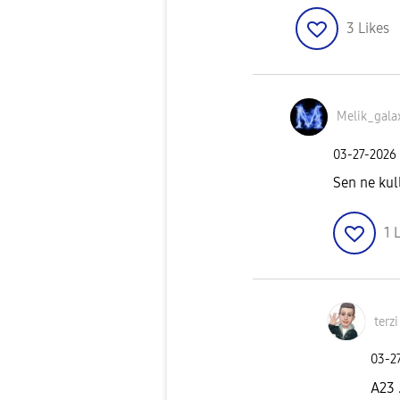
3
Likes
Melik_gala
‎03-27-2026
Sen ne kul
1
L
terzi
‎03-2
A23 