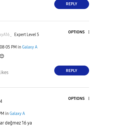
REPLY
OPTIONS
xyA16
_
Expert Level 5
08:05 PM
in
Galaxy A
😊
REPLY
Likes
OPTIONS
 4
 PM
in
Galaxy A
kar değmez 16 ya