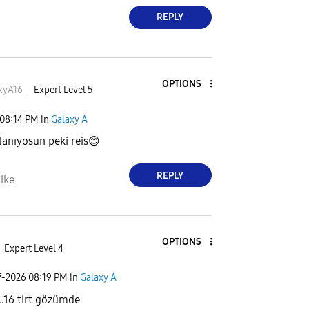
REPLY
OPTIONS
xyA16
_
Expert Level 5
08:14 PM
in
Galaxy A
lanıyosun peki reis
😊
REPLY
ike
OPTIONS
Expert Level 4
7-2026
08:19 PM
in
Galaxy A
..16 tirt gözümde