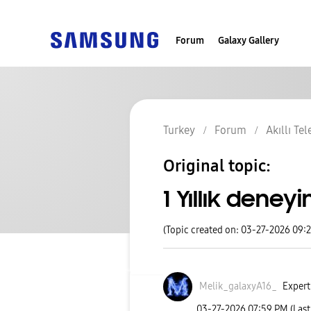
Forum
Galaxy Gallery
Turkey
Forum
Akıllı Te
Original topic:
1 Yıllık deney
(Topic created on: 03-27-2026 09:
Melik_galaxyA16
_
Expert
‎03-27-2026
07:59 PM
(Las