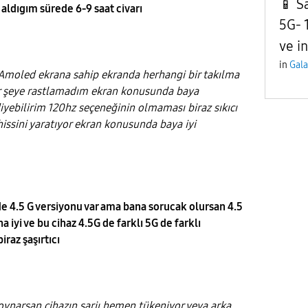
📱 S
aldıgım sürede 6-9 saat civarı
5G- 
ve i
in
Gala
Amoled ekrana sahip ekranda herhangi bir takılma
r şeye rastlamadım ekran konusunda baya
diyebilirim 120hz seçeneğinin olmaması biraz sıkıcı
hissini yaratıyor ekran konusunda baya iyi
 4.5 G versiyonu var ama bana sorucak olursan 4.5
a iyi ve bu cihaz 4.5G de farklı 5G de farklı
iraz şaşırtıcı
oynarsan cihazın şarjı hemen tükeniyor veya arka