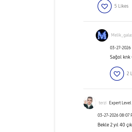
5
Likes
Melik_gala
‎03-27-2026
Sağol knk
2
terzi
Expert Level
‎03-27-2026
08:07
Bekle 2 yıl 40 çı