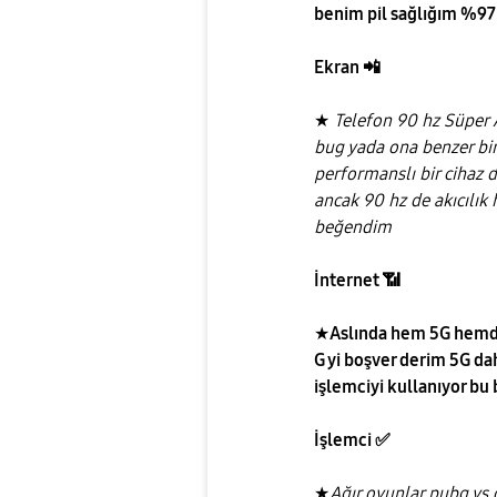
benim pil sağlığım %97 
Ekran
📲
★
Telefon 90 hz Süper 
bug yada ona benzer bi
performanslı bir cihaz 
ancak 90 hz de akıcılık 
beğendim
İnternet
📶
★
Aslında hem 5G hemde
G yi boşver derim 5G dah
işlemciyi kullanıyor bu b
İşlemci
✅
★
Ağır oyunlar pubg vs 