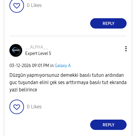
0
Likes
REPLY
__ALPHA__
Expert Level 5
‎03-12-2026
09:01 PM
in
Galaxy A
Düzgün yapmıyorsunuz demekki basılı tutun ardından
guc tuşundan elini çek ses arttırmaya basılı tut ekranda
yazi belirince
0
Likes
REPLY