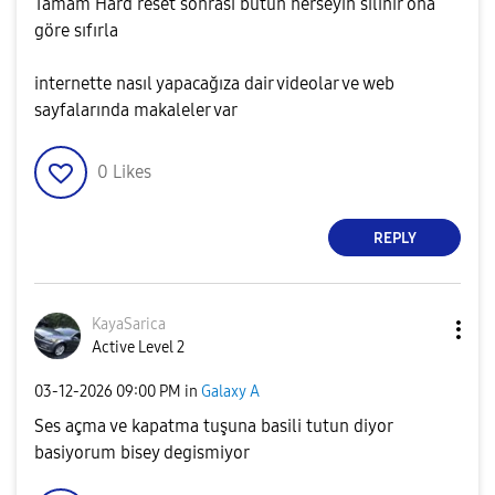
Tamam Hard reset sonrası bütün herseyin silinir ona
göre sıfırla
internette nasıl yapacağıza dair videolar ve web
sayfalarında makaleler var
0
Likes
REPLY
KayaSarica
Active Level 2
‎03-12-2026
09:00 PM
in
Galaxy A
Ses açma ve kapatma tuşuna basili tutun diyor
basiyorum bisey degismiyor