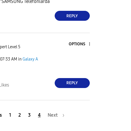
ar SAMSUNG Telefonlarda
REPLY
OPTIONS
pert Level 5
07:33 AM
in
Galaxy A
REPLY
Likes
s
1
2
3
4
Next