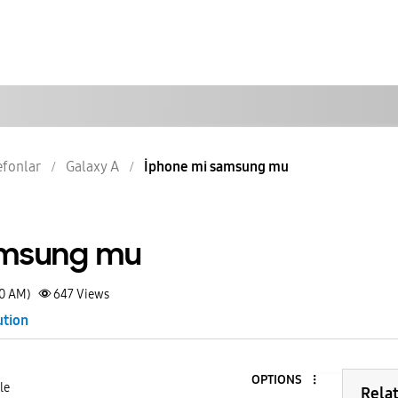
lefonlar
Galaxy A
İphone mi samsung mu
amsung mu
30 AM)
647
Views
ution
OPTIONS
le
Rela