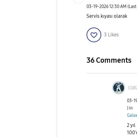
‎03-19-2026
12:30 AM
(Last
Servis kıyası olarak
3
Likes
36 Comments
CGR
‎03-1
) in
Gala
2 yı
100'