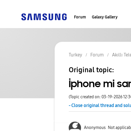
Forum
Galaxy Gallery
Turkey
Forum
Akıllı Te
Original topic:
İphone mi s
(Topic created on: 03-19-2026 12:
- Close original thread and sol
Anonymous
Not applicab