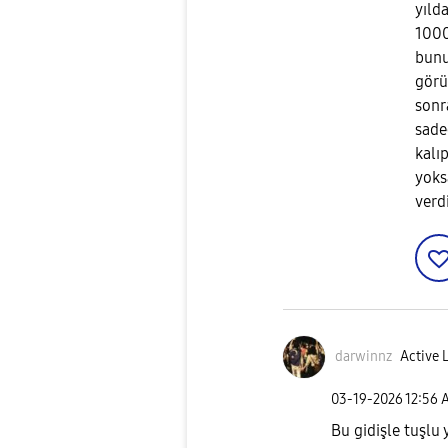
yıld
1000
bunu
görü
sonr
sade
kalı
yoksa
verd
darwinnz
Active 
‎03-19-2026
12:56 
Bu gidişle tuşlu