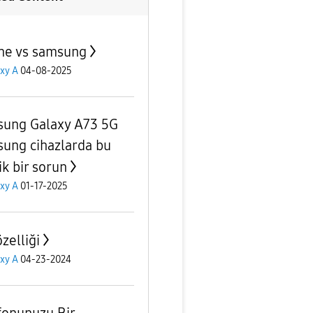
ne vs samsung
xy A
04-08-2025
ung Galaxy A73 5G
ung cihazlarda bu
ik bir sorun
xy A
01-17-2025
zelliği
xy A
04-23-2024
fonunuzu Bir