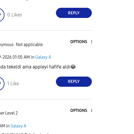
REPLY
0
Likes
OPTIONS
nymous
Not applicable
9-2026
01:05 AM
in
Galaxy A
nda tekeldi ama appleyi hafife aldı
😂
REPLY
1
Like
OPTIONS
er Level 2
 AM
in
Galaxy A