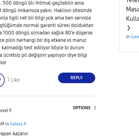
a. 500 döngü blr ihtimal geçilebilir ama
Masa
 döngü imkansıza yakın. Haklısın sitesinde
nla ilgili net bir bilgi yok ama ben servisle
Kull
ştüğümde normal garanti süresi dolduktan
a 1000 döngü olmadan sağlık 80'e düşerse
in
Gala
ce pilin herhangi bir dış etkene vs maruz
p kalmadığı test ediliyor böyle bi durum
 ücretsiz pil değişimi yapılıyor diye bilgi
iler
REPLY
1
Like
OPTIONS
Level 9
AM
in
Galaxy A
 yapan kazanır