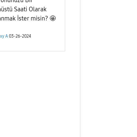
üstü Saati Olarak
anmak İster misin? 🤩
xy A
03-26-2024