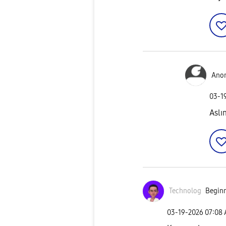
Ano
‎03-1
Aslı
Technolog
Beginn
‎03-19-2026
07:08