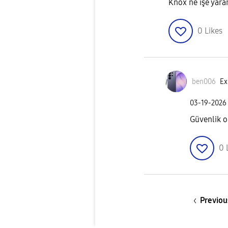
Knox ne işe yar
0
Likes
ben006
Ex
‎03-19-2026
Güvenlik o
0
Previou