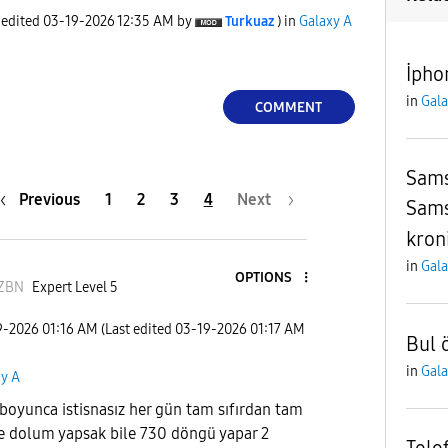
 edited
‎03-19-2026
12:35 AM
by
Turkuaz
) in
Galaxy A
İpho
in
Gala
COMMENT
Sams
Previous
1
2
3
4
Next
Sams
kron
in
Gala
OPTIONS
ZBN
Expert Level 5
9-2026
01:16 AM
(Last edited
‎03-19-2026
01:17 AM
Bul ö
in
Gala
xy A
l boyunca istisnasız her gün tam sıfırdan tam
e dolum yapsak bile 730 döngü yapar 2
Tele