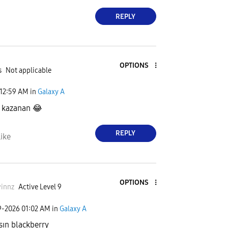
REPLY
OPTIONS
s
Not applicable
12:59 AM
in
Galaxy A
y kazanan
😂
REPLY
ike
OPTIONS
innz
Active Level 9
9-2026
01:02 AM
in
Galaxy A
sın blackberry