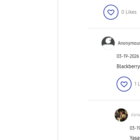
0
Likes
Anonymou
‎03-19-2026
Blackberr
1
L
darw
‎03-1
Yaşa