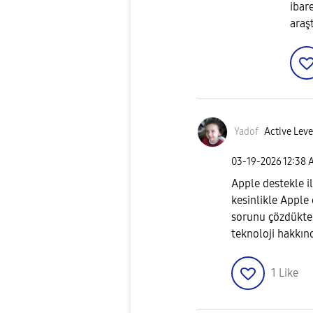
ibar
araş
Yadof
Active Leve
‎03-19-2026
12:38 
Apple destekle i
kesinlikle Apple
sorunu çözdükte
teknoloji hakkın
1
Like