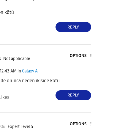
den kötü
REPLY
OPTIONS
s
Not applicable
12:43 AM
in
Galaxy A
 de olunca neden ikiside kötü
REPLY
Likes
OPTIONS
006
Expert Level 5