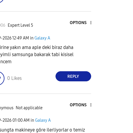
OPTIONS
006
Expert Level 5
9-2026
12:49 AM
in
Galaxy A
birine yakın ama aple deki biraz daha
yimli samsunga bakarak tabi kisisel
üncem
REPLY
0
Likes
OPTIONS
nymous
Not applicable
9-2026
01:00 AM
in
Galaxy A
ungta makineye göre ilerliyorlar o temiz