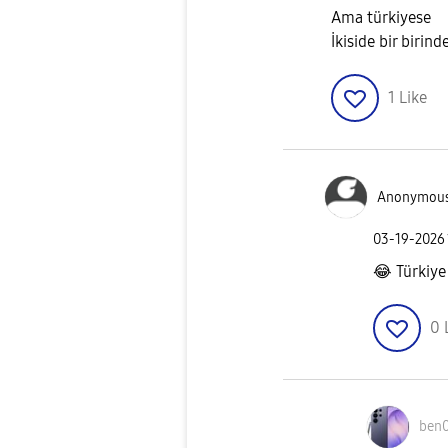
Ama türkiyese
İkiside bir birin
1
Like
Anonymou
‎03-19-2026
😂
Türkiye
0
ben