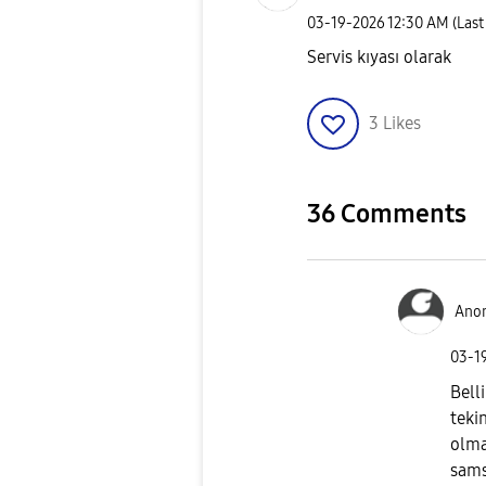
‎03-19-2026
12:30 AM
(Last
Servis kıyası olarak
3
Likes
36 Comments
Ano
‎03-1
Bell
teki
olma
sams