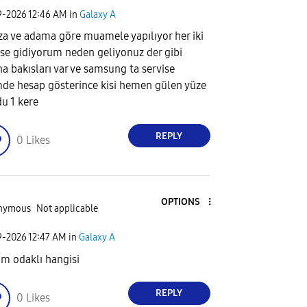
9-2026
12:46 AM
in
Galaxy A
za ve adama göre muamele yapılıyor her iki
ise gidiyorum neden geliyonuz der gibi
na bakısları var ve samsung ta servise
mde hesap gösterince kisi hemen gülen yüze
u 1 kere
REPLY
0
Likes
OPTIONS
nymous
Not applicable
9-2026
12:47 AM
in
Galaxy A
m odaklı hangisi
REPLY
0
Likes