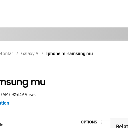
lefonlar
Galaxy A
İphone mi samsung mu
amsung mu
30 AM)
649
Views
ution
OPTIONS
le
Rela