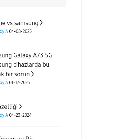
ne vs samsung
xy A
04-08-2025
ung Galaxy A73 5G
ung cihazlarda bu
ik bir sorun
xy A
01-17-2025
zelliği
xy A
04-23-2024
fonunuzu Bir