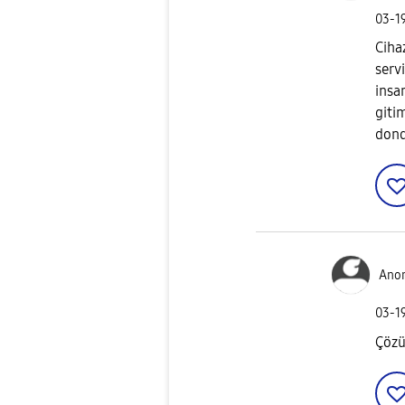
‎03-1
Ciha
serv
insa
giti
dond
Ano
‎03-1
Çözü