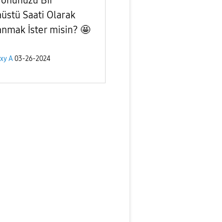
üstü Saati Olarak
anmak İster misin? 🤩
xy A
03-26-2024