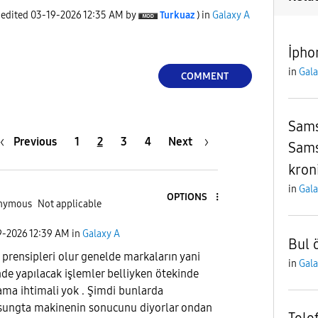
 edited
‎03-19-2026
12:35 AM
by
Turkuaz
) in
Galaxy A
İpho
in
Gala
COMMENT
Sams
Previous
1
2
3
4
Next
Sams
kron
in
Gala
OPTIONS
nymous
Not applicable
9-2026
12:39 AM
in
Galaxy A
Bul ö
i prensipleri olur genelde markaların yani
in
Gala
nde yapılacak işlemler belliyken ötekinde
ma ihtimali yok . Şimdi bunlarda
ungta makinenin sonucunu diyorlar ondan
Tele