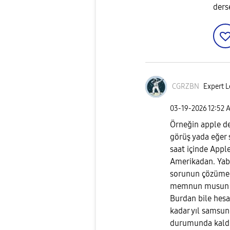
ders
CGRZBN
Expert L
‎03-19-2026
12:52 
Örneğin apple d
görüş yada eğer s
saat içinde Appl
Amerikadan. Yaba
sorunun çözüme 
memnun musun bi 
Burdan bile hesab
kadar yıl samsun
durumunda kald