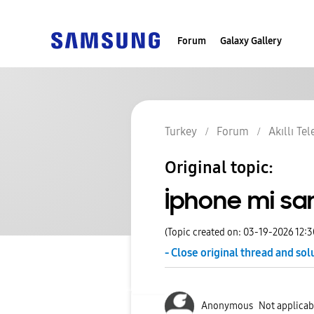
Forum
Galaxy Gallery
Turkey
Forum
Akıllı Te
Original topic:
İphone mi s
(Topic created on: 03-19-2026 12:
- Close original thread and sol
Anonymous
Not applicab