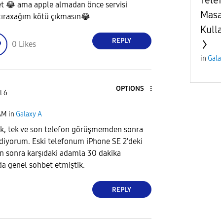
et
😂
ama apple almadan önce servisi
Masa
tıraxağım kötü çıkmasın
😂
Kull
REPLY
0
Likes
in
Gala
OPTIONS
l 6
AM
in
Galaxy A
lk, tek ve son telefon görüşmemden sonra
 diyorum. Eski telefonum iPhone SE 2'deki
n sonra karşıdaki adamla 30 dakika
da genel sohbet etmiştik.
REPLY