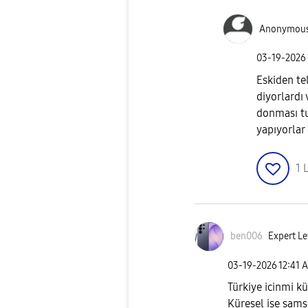
Anonymou
‎03-19-2026
Eskiden tel
diyorlardı
donması tu
yapıyorlar
1
L
ben006
Expert Le
‎03-19-2026
12:41 
Türkiye icinmi k
Küresel ise samsu