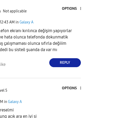
OPTIONS
s
Not applicable
12:43 AM
in
Galaxy A
efon ekranı kırılınca değişim yapıyorlar
 ve hata olunca telefonda dokunmatik
ş çalışmaması olunca sıfırla değiiim
 dedi bu sisteö şuanda da var mı
REPLY
ike
OPTIONS
vel 5
AM
in
Galaxy A
üreselmi
ng acık ara en iyi si