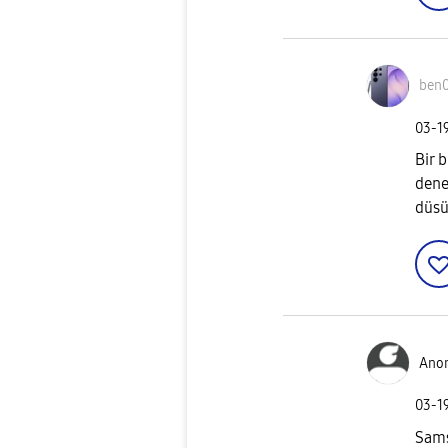
ben
‎03-1
Bir 
dene
düs
Ano
‎03-1
Sams