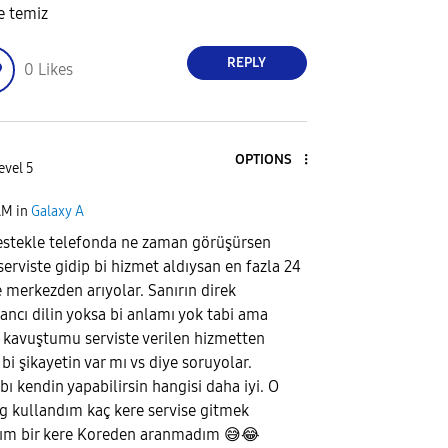
e temiz
REPLY
0
Likes
OPTIONS
evel 5
AM
in
Galaxy A
estekle telefonda ne zaman görüşürsen
erviste gidip bi hizmet aldıysan en fazla 24
e merkezden arıyolar. Sanırın direk
ncı dilin yoksa bi anlamı yok tabi ama
kavuştumu serviste verilen hizmetten
şikayetin var mı vs diye soruyolar.
ı kendin yapabilirsin hangisi daha iyi. O
g kullandım kaç kere servise gitmek
ım bir kere Koreden aranmadım
😅
😂