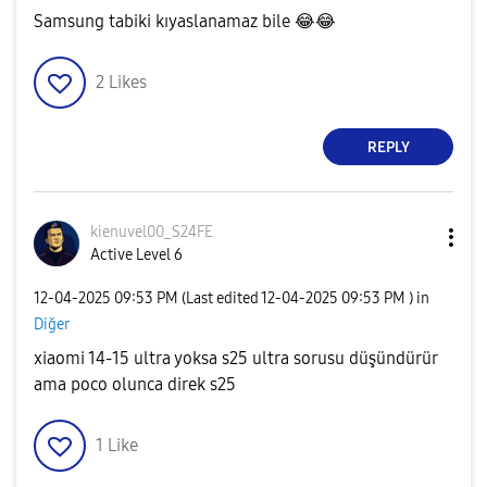
Samsung tabiki kıyaslanamaz bile
😂
😂
2
Likes
REPLY
kienuvel00_S24F
E
Active Level 6
‎12-04-2025
09:53 PM
(Last edited
‎12-04-2025
09:53 PM
) in
Diğer
xiaomi 14-15 ultra yoksa s25 ultra sorusu düşündürür
ama poco olunca direk s25
1
Like