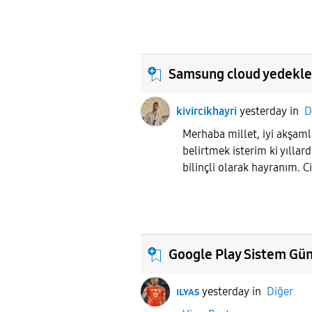
Samsung cloud yedekle
kivircikhayri
yesterday
in
D
Merhaba millet, iyi akşaml
belirtmek isterim ki yılla
bilinçli olarak hayranım. C
Google Play Sistem Gün
ɪʟʏᴀs
yesterday
in
Diğer