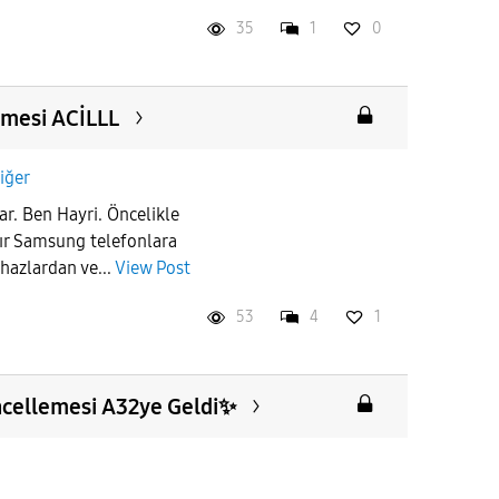
35
1
0
mesi ACİLLL
iğer
ar. Ben Hayri. Öncelikle
rdır Samsung telefonlara
ihazlardan ve...
View Post
53
4
1
cellemesi A32ye Geldi✨️