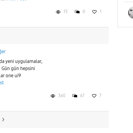
13
0
1
ğer
da yeni uygulamalar,
i Gün gün hepsini
ar one ui9
st
360
67
7