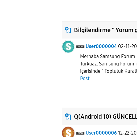
Bilgilendirme '' Yorum 
User0000004
02-11-2
Merhaba Samsung Forum ku
Turkuaz, Samsung Forum
içerisinde " Topluluk Kurall
Post
Q(Android 10) GÜNCEL
User0000006
12-22-20