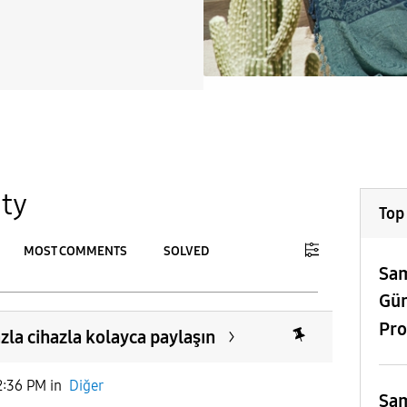
ty
Top
MOST COMMENTS
SOLVED
Sam
To
Gü
APPLY
Pro
zla cihazla kolayca paylaşın
2:36 PM
in
Diğer
Sam