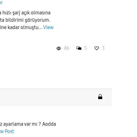
er
 hızlı şarj açık olmasına
ta bildirimi görüyorum.
ine kadar olmuştu...
View
86
5
3
sız ayarlama var mı ? Aodda
ew Post