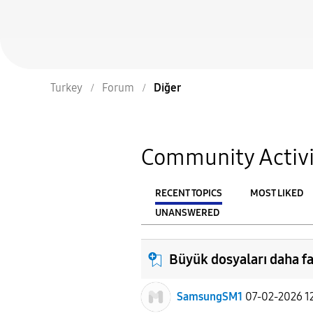
Turkey
Forum
Diğer
Community Activi
RECENT TOPICS
MOST LIKED
UNANSWERED
From
FILTER:
Büyük dosyaları daha fa
SamsungSM1
07-02-2026 1