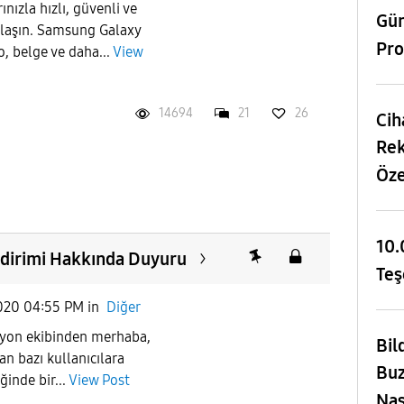
nızla hızlı, güvenli ve
Gü
ylaşın. Samsung Galaxy
Pro
o, belge ve daha...
View
14694
21
26
Cih
Rek
Öze
10.
ildirimi Hakkında Duyuru
Teş
020 04:55 PM
in
Diğer
yon ekibinden merhaba,
Bil
an bazı kullanıcılara
Buz
ğinde bir...
View Post
Nas