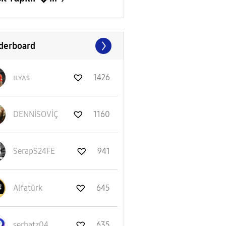
derboard
ɪʟʏᴀs
1426
DENNİSOVİÇ
1160
SerapS24FE
941
Alfatürk
645
serhatz04
635