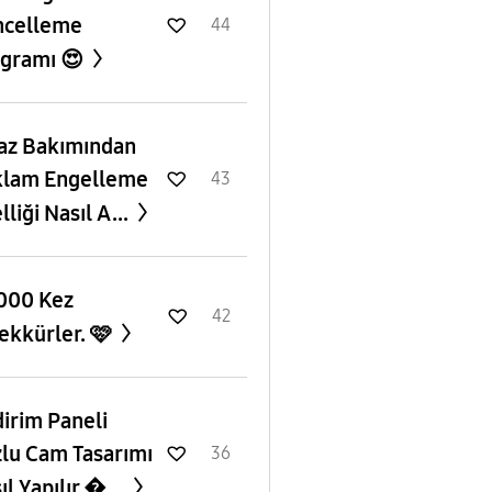
ncelleme
44
gramı 😍
az Bakımından
lam Engelleme
43
lliği Nasıl A...
000 Kez
42
ekkürler. 🩷
dirim Paneli
lu Cam Tasarımı
36
ıl Yapılır �...