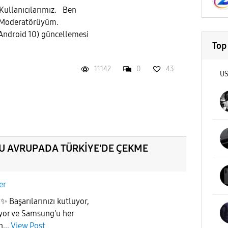
Kullanıcılarımız. Ben
 Moderatörüyüm.
(Android 10) güncellemesi
Top
11142
0
43
U
U AVRUPADA TÜRKİYE'DE ÇEKME
er
Başarılarınızı kutluyor,
uyor ve Samsung'u her
...
View Post