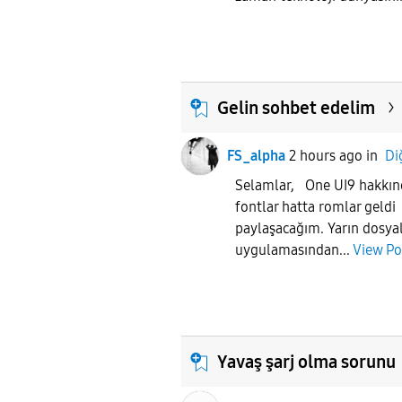
Gelin sohbet edelim
FS_alpha
2 hours ago
in
Di
Selamlar, One UI9 hakkın
fontlar hatta romlar geld
paylaşacağım. Yarın dosyal
uygulamasından...
View Po
Yavaş şarj olma sorunu