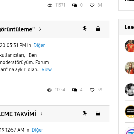
11571
0
84
Lea
görüntüleme''
020 05:31 PM
in
Diğer
llanıcıları, Ben
 moderatörüyüm. Forum
arı" na aykırı olan...
View
11254
4
39
LEME TAKVİMİ
19 12:57 AM
in
Diğer