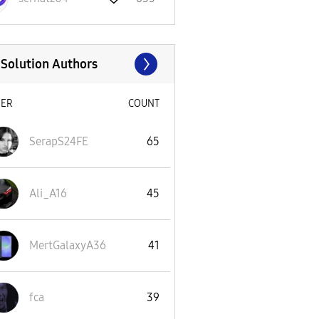
 Solution Authors
SER
COUNT
SerapS24FE
65
Ali_A16
45
MertGalaxyA36
41
fca
39