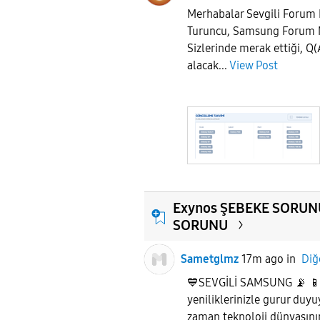
Merhabalar Sevgili Forum 
Turuncu, Samsung Forum
Sizlerinde merak ettiği, Q
alacak...
View Post
Exynos ŞEBEKE SORUN
SORUNU
Sametglmz
17m ago
in
Diğ
💙SEVGİLİ SAMSUNG 📡 📱✨ 
yeniliklerinizle gurur duy
zaman teknoloji dünyasının