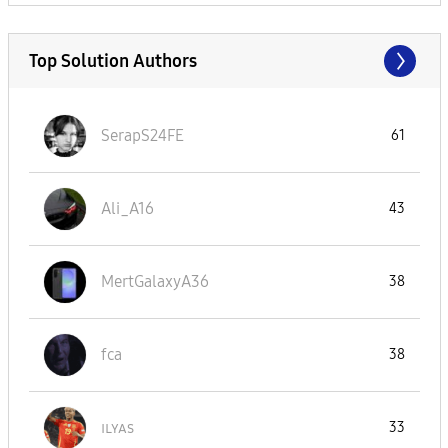
Top Solution Authors
SerapS24FE
61
Ali_A16
43
MertGalaxyA36
38
fca
38
ɪʟʏᴀs
33