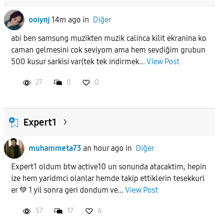
ooiynj
14m ago
in
Diğer
abi ben samsung muzikten muzik calinca kilit ekranina ko
caman gelmesini cok seviyom ama hem sevdiğim grubun
500 kusur sarkisi var(tek tek indirmek...
View Post
27
0
0
Expert1
muhammeta73
an hour ago
in
Diğer
Expert1 oldum btw active10 un sonunda atacaktim, hepin
ize hem yaridmci olanlar hemde takip ettiklerin tesekkurl
er 💚 1 yil sonra geri dondum ve...
View Post
57
17
6