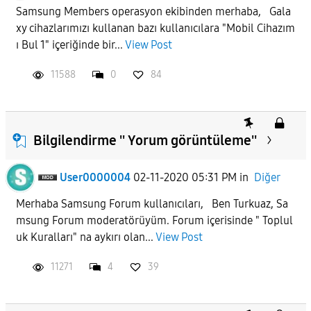
Samsung Members operasyon ekibinden merhaba, Gala
xy cihazlarımızı kullanan bazı kullanıcılara "Mobil Cihazım
ı Bul 1" içeriğinde bir...
View Post
11588
0
84
Bilgilendirme '' Yorum görüntüleme''
User0000004
02-11-2020 05:31 PM
in
Diğer
Merhaba Samsung Forum kullanıcıları, Ben Turkuaz, Sa
msung Forum moderatörüyüm. Forum içerisinde " Toplul
uk Kuralları" na aykırı olan...
View Post
11271
4
39