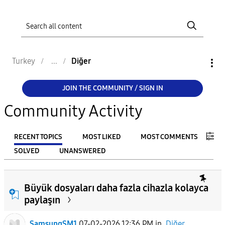
Turkey
Diğer
JOIN THE COMMUNITY / SIGN IN
Community Activity
RECENT TOPICS
MOST LIKED
MOST COMMENTS
SOLVED
UNANSWERED
FILTER:
Büyük dosyaları daha fazla cihazla kolayca
From
paylaşın
To
SamsungSM1
07-02-2026 12:36 PM
in
Diğer