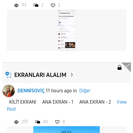
93
2
2
EKRANLARI ALALIM
DENNİSOVİÇ
11 hours ago
in
Diğer
KİLİT EKRANI ANA EKRAN - 1 ANA EKRAN - 2
View
Post
237
40
8