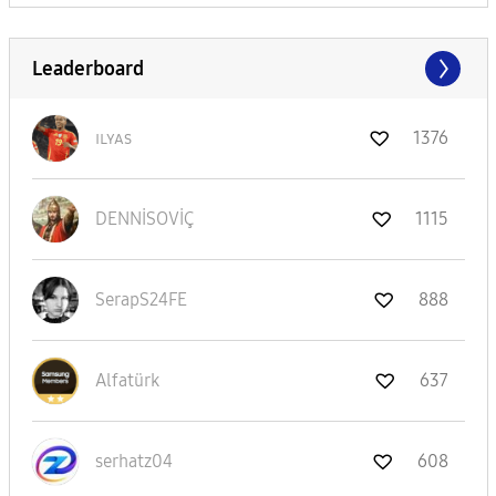
Leaderboard
ɪʟʏᴀs
1376
DENNİSOVİÇ
1115
SerapS24FE
888
Alfatürk
637
serhatz04
608