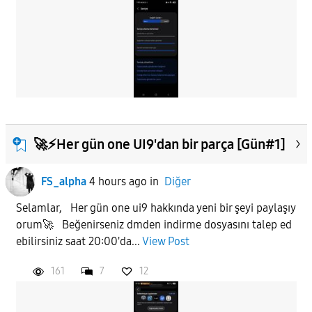
🚀⚡️Her gün one UI9'dan bir parça [Gün#1]
FS_alpha
4 hours ago
in
Diğer
Selamlar, Her gün one ui9 hakkında yeni bir şeyi paylaşıy
orum🚀 Beğenirseniz dmden indirme dosyasını talep ed
ebilirsiniz saat 20:00'da...
View Post
161
7
12