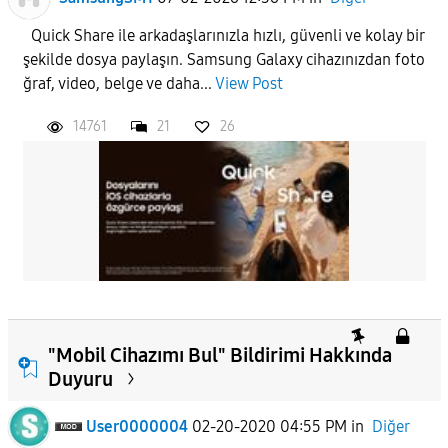
Quick Share ile arkadaşlarınızla hızlı, güvenli ve kolay bir
APPLY
şekilde dosya paylaşın. Samsung Galaxy cihazınızdan foto
ğraf, video, belge ve daha...
View Post
14761
21
26
"Mobil Cihazımı Bul" Bildirimi Hakkında
Duyuru
User0000004
02-20-2020 04:55 PM
in
Diğer