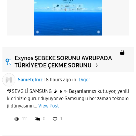
Exynos ŞEBEKE SORUNU AVRUPADA
TÜRKİYE'DE ÇEKME SORUNU
Sametglmz
18 hours ago
in
Diğer
💙SEVGİLİ SAMSUNG 📡 📱✨ Başarılarınızı kutluyor, yenili
klerinizle gurur duyuyor ve Samsung'u her zaman teknolo
ji dünyasının...
View Post
111
0
1