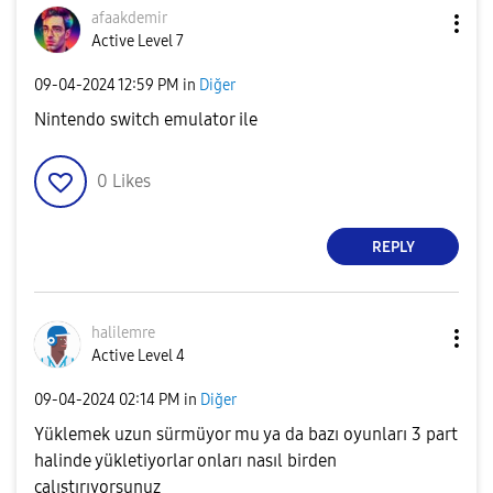
e
afaakdemir
Active Level 7
‎09-04-2024
12:59 PM
in
Diğer
o
Nintendo switch emulator ile
0
Likes
REPLY
halilemre
Active Level 4
‎09-04-2024
02:14 PM
in
Diğer
Yüklemek uzun sürmüyor mu ya da bazı oyunları 3 part
halinde yükletiyorlar onları nasıl birden
çalıştırıyorsunuz