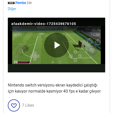
Pembe
) in
Diğer
afaakdemir-video-1725439676105
P
l
Nintendo switch versiyonu ekran kaydedici çalıştığı
için kasıyor normalde kasmiyor 40 fps e kadar çıkıyor
a
7
Likes