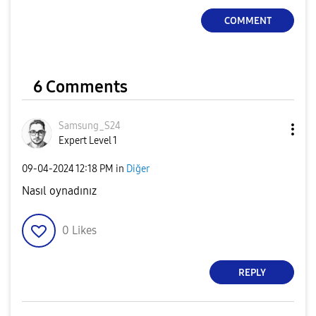
COMMENT
y
6 Comments
V
Samsung_S24
Expert Level 1
‎09-04-2024
12:18 PM
in
Diğer
i
Nasıl oynadınız
0
Likes
d
REPLY