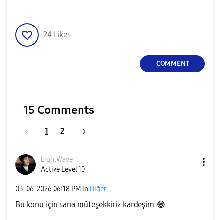
24
Likes
COMMENT
15 Comments
1
2
LightWave
Active Level 10
‎03-06-2026
06:18 PM
in
Diğer
Bu konu için sana müteşekkiriz kardeşim
😂