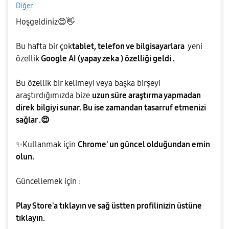
Diğer
Hoşgeldiniz
😊
👋
Bu hafta bir çok
tablet, telefon ve bilgisayarlara
yeni
özellik
Google AI (yapay zeka ) özelliği geldi .
Bu özellik bir kelimeyi veya başka birşeyi
araştırdığımızda bize
uzun süre araştırma yapmadan
direk bilgiyi sunar. Bu ise zamandan tasarruf etmenizi
sağlar .
😍
✨
️Kullanmak için
Chrome' un güncel olduğundan emin
olun.
Güncellemek için :
Play Store'a tıklayın ve sağ üstten profilinizin üstüne
tıklayın.