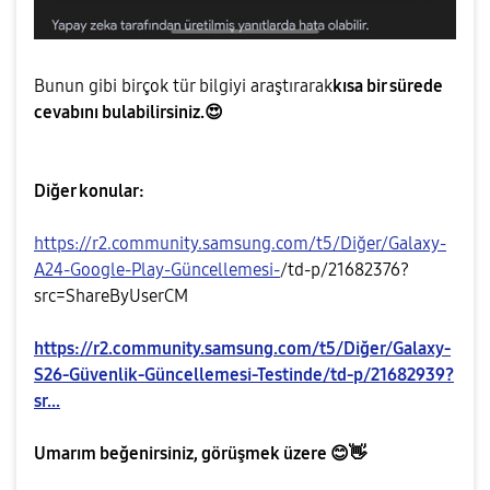
Bunun gibi birçok tür bilgiyi araştırarak
kısa bir sürede
cevabını bulabilirsiniz.
😍
Diğer konular:
https://r2.community.samsung.com/t5/Diğer/Galaxy-
A24-Google-Play-Güncellemesi-️
/td-p/21682376?
src=ShareByUserCM
https://r2.community.samsung.com/t5/Diğer/Galaxy-
S26-Güvenlik-Güncellemesi-Testinde/td-p/21682939?
sr...
Umarım beğenirsiniz, görüşmek üzere
😊
👋