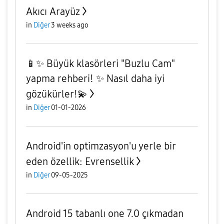
Akıcı Arayüz
in
Diğer
3 weeks ago
📱✨️ Büyük klasörleri "Buzlu Cam"
yapma rehberi! ✨️ Nasıl daha iyi
gözükürler!💫
in
Diğer
01-01-2026
Android'in optimzasyon'u yerle bir
eden özellik: Evrensellik
in
Diğer
09-05-2025
Android 15 tabanlı one 7.0 çıkmadan