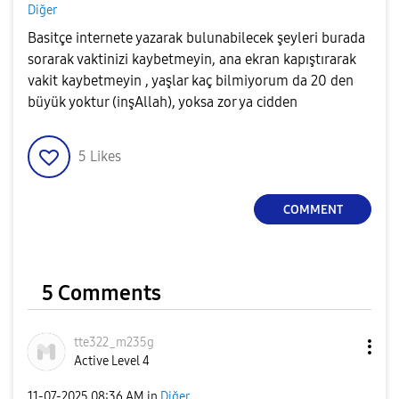
Diğer
Basitçe internete yazarak bulunabilecek şeyleri burada
sorarak vaktinizi kaybetmeyin, ana ekran kapıştırarak
vakit kaybetmeyin , yaşlar kaç bilmiyorum da 20 den
büyük yoktur (inşAllah), yoksa zor ya cidden
5
Likes
COMMENT
5 Comments
tte322_m235g
Active Level 4
‎11-07-2025
08:36 AM
in
Diğer