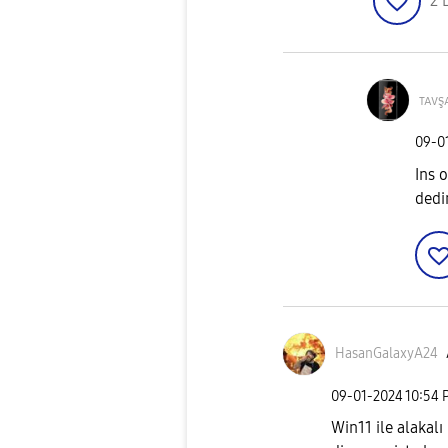
2
ᴛᴀᴠş
‎09-0
Ins 
dedi
HasanGalaxyA24
‎09-01-2024
10:54 
Win11 ile alakal