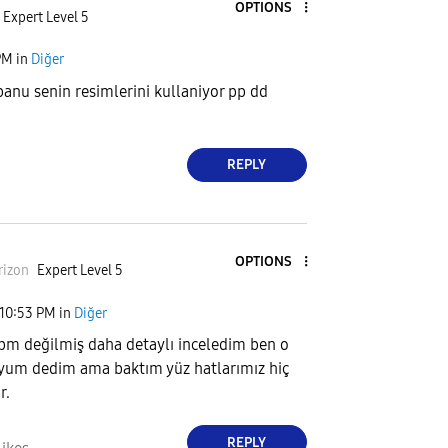
OPTIONS
Expert Level 5
PM
in
Diğer
banu senin resimlerini kullaniyor pp dd
REPLY
OPTIONS
rizon
Expert Level 5
10:53 PM
in
Diğer
m değilmiş daha detaylı inceledim ben o
yum dedim ama baktım yüz hatlarımız hiç
r.
REPLY