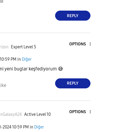
lı
REPLY
OPTIONS
rizon
Expert Level 5
10:59 PM
in
Diğer
ni yeni buglar keşfediyorum
😅
REPLY
ike
OPTIONS
anGalaxyA24
Active Level 10
1-2024
10:59 PM
in
Diğer