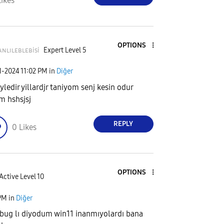
Likes
OPTIONS
ᴀɴʟɪʟᴇʙʟᴇʙi
si
Expert Level 5
1-2024
11:02 PM
in
Diğer
oyledir yillardjr taniyom senj kesin odur
m hshsjsj
REPLY
0
Likes
OPTIONS
Active Level 10
PM
in
Diğer
ı bug lı diyodum win11 inanmıyolardı bana