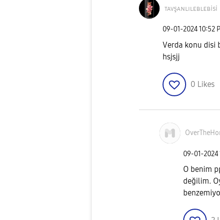
ᴛᴀᴠşᴀɴʟɪʟᴇʙʟᴇʙi
si
‎09-01-2024
10:52 
Verda konu disi 
hsjsjj
0
Likes
OverTheHo
‎09-01-2024
O benim pp
değilim. O
benzemiyo