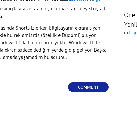
sung'la alakasız ama çok rahatsız etmeye başladı
One u
iz.
Yenil
ında Shorts izlerken bilgisayarın ekranı siyah
in
Diğe
kle bu reklamlarda (özellikle Dudomi) oluyor.
indows 10'da bir bu sorun yoktu. Windows 11'de
a ekran sadece dediğim yerde gidip geliyor. Başka
ygulamada yaşamadım bu sorunu.
COMMENT