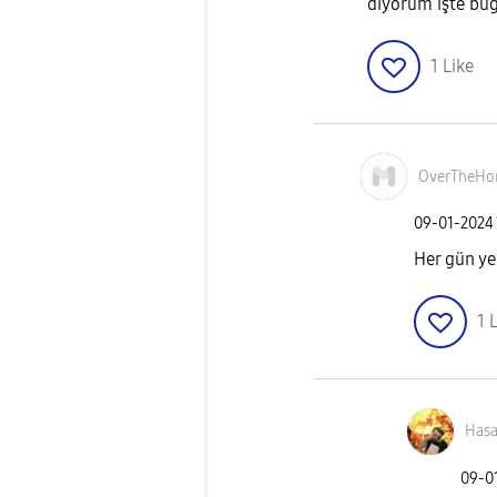
diyorum işte bug
1
Like
OverTheHo
‎09-01-2024
Her gün ye
1
L
Has
‎09-0