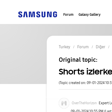
Forum
Galaxy Gallery
Turkey
Forum
Diğer
Original topic:
Shorts izlerk
(Topic created on: 09-01-2024 10:
OverTheHorizon
Expert L
‎09-01-2024
10:35 PM
(Last