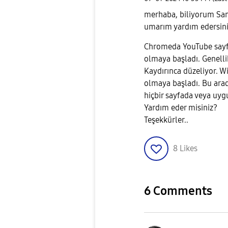
merhaba, biliyorum Sam
umarım yardım edersin
Chromeda YouTube sayfas
olmaya başladı. Genelli
Kaydırınca düzeliyor. W
olmaya başladı. Bu arad
hiçbir sayfada veya u
Yardım eder misiniz?
Teşekkürler..
8
Likes
6 Comments