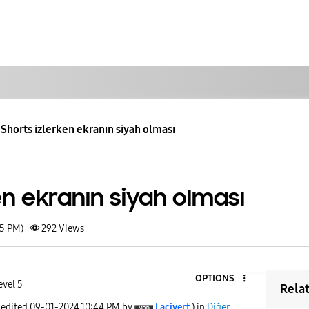
Shorts izlerken ekranın siyah olması
en ekranın siyah olması
35 PM)
292
Views
OPTIONS
evel 5
Rela
 edited
‎09-01-2024
10:44 PM
by
Lacivert
) in
Diğer