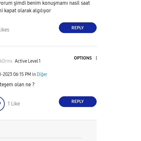
iyorum şimdi benim konuşmamı nasil saat
mi kapat olarak algılıyor
REPLY
Likes
OPTIONS
akDrms
Active Level 1
1-2023
06:15 PM
in
Diğer
eşem olan ne ?
REPLY
1
Like