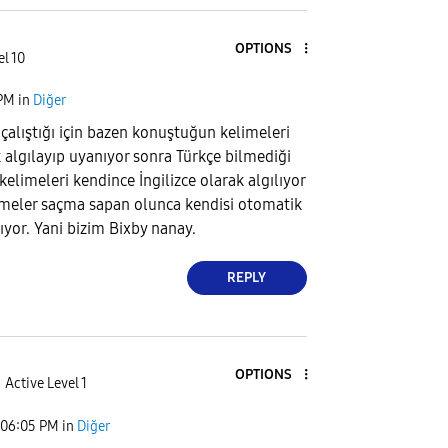
OPTIONS
el 10
 PM
in
Diğer
çalıştığı için bazen konuştuğun kelimeleri
k algılayıp uyanıyor sonra Türkçe bilmediği
elimeleri kendince İngilizce olarak algılıyor
limeler saçma sapan olunca kendisi otomatik
ıyor. Yani bizim Bixby nanay.
REPLY
OPTIONS
Active Level 1
06:05 PM
in
Diğer