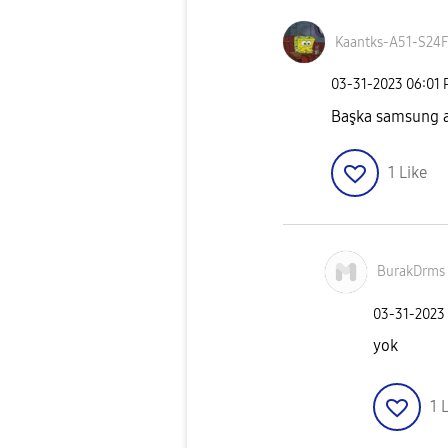
Kaantks-A51-S24
‎03-31-2023
06:01
Başka samsung ac
1
Like
BurakDrms
‎03-31-2023
yok
1
L