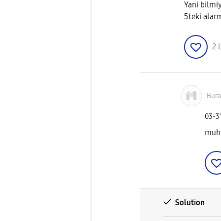
Yani bilm
5teki alar
2
Bur
‎03-3
muht
Solution