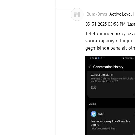
BurakDrms
Active Level 1
‎03-31-2023
05:58 PM
(Las
Telefonumda bixby baze
sonra kapaniyor bugün
geçmişinde bana ait ol