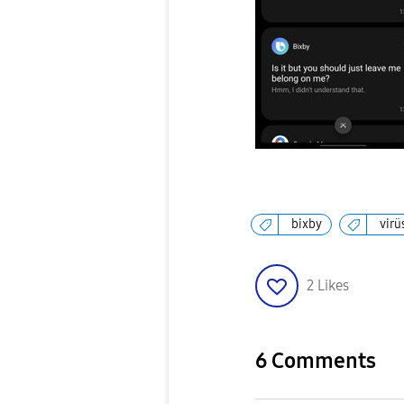
bixby
virü
2
Likes
6 Comments