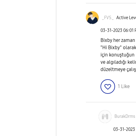
_FVS_
Active Lev
‎03-31-2023
06:01
Bixby her zaman 
"Hi Bixby" olara
için konuştuğun k
ve algıladığı ke
düzeltmeye çalış
1
Like
BurakDrms
‎03-31-2023