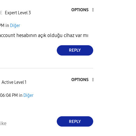
OPTIONS
FE
Expert Level 3
 PM
in
Diğer
count hesabının açık olduğu cihaz var mı
REPLY
OPTIONS
Active Level 1
06:04 PM
in
Diğer
REPLY
ike