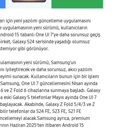
rı için yeni yazılım güncelleme uygulamasını
 uygulamasının yeni sürümü, kullanıcıların
 Android 15 tabanlı One UI 7’ye daha sorunsuz geçiş
irket, Galaxy S24 serisinde yaşadığı olumsuz
stemiyor gibi görünüyor.
gulamasının yeni sürümü, Samsung'un
nı iyileştirecek ve daha sorunsuz, akıcı yazılım
yimi sunacak. Kullanıcıların bunun için bir işlem
Samsung, One UI 7 güncellemesini Nisan ayında
p 6 ve Z Fold 6 cihazlarına sunmaya başladı. Galaxy
ha eski Galaxy S telefonlar Mayıs ayında One UI 7
başlayacak. Akabinde, Galaxy Z Fold 5/4/3 ve Z
bilir telefonlar da S24 FE, S23 FE, S21 FE
güncellemeyi alacak.Samsung ayrıca, premium
ının Haziran 2025'ten itibaren Android 15