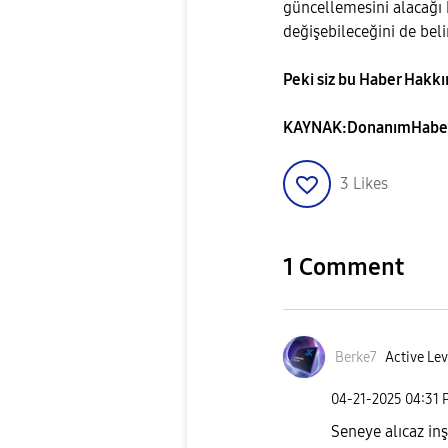
güncellemesini alacağı 
değişebileceğini de belir
Peki siz bu Haber Hakk
KAYNAK:DonanımHabe
3
Likes
1 Comment
Berke7
Active Lev
‎04-21-2025
04:31 
Seneye alıcaz in