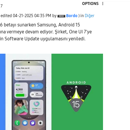
OPTIONS
 7
t edited
‎04-21-2025
04:35 PM
by
Bordo
) in
Diğer
 16 betayı sunarken Samsung, Android 15
ına vermeye devam ediyor. Şirket, One UI 7'ye
in Software Update uygulamasını yeniledi.