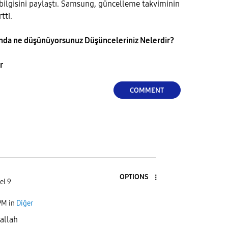
bilgisini paylaştı. Samsung, güncelleme takviminin
tti.
ında ne düşünüyorsunuz Düşünceleriniz Nelerdir?
r
COMMENT
OPTIONS
el 9
PM
in
Diğer
şallah