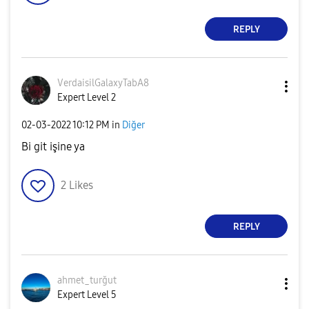
REPLY
VerdaisilGalaxy
TabA8
Expert Level 2
‎02-03-2022
10:12 PM
in
Diğer
Bi git işine ya
2
Likes
REPLY
ahmet_turğut
Expert Level 5