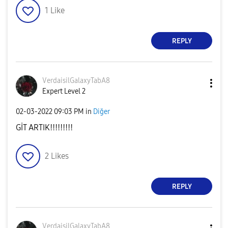
1
Like
REPLY
VerdaisilGalaxy
TabA8
Expert Level 2
‎02-03-2022
09:03 PM
in
Diğer
GİT ARTIK!!!!!!!!!
2
Likes
REPLY
VerdaisilGalaxy
TabA8