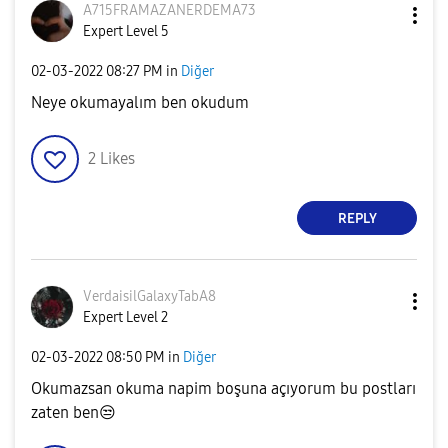
A715FRAMAZANERD
EMA73
Expert Level 5
‎02-03-2022
08:27 PM
in
Diğer
Neye okumayalım ben okudum
2
Likes
REPLY
VerdaisilGalaxy
TabA8
Expert Level 2
‎02-03-2022
08:50 PM
in
Diğer
Okumazsan okuma napim boşuna açıyorum bu postları
zaten ben
😒