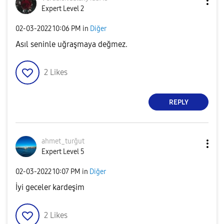
Expert Level 2
‎02-03-2022
10:06 PM
in
Diğer
Asıl seninle uğraşmaya değmez.
2
Likes
REPLY
ahmet_turğut
Expert Level 5
‎02-03-2022
10:07 PM
in
Diğer
İyi geceler kardeşim
2
Likes