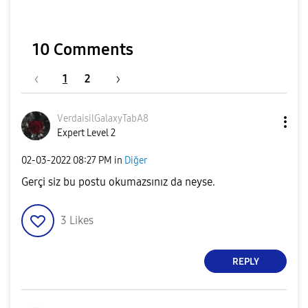
10 Comments
1
2
VerdaisilGalaxy
TabA8
Expert Level 2
‎02-03-2022
08:27 PM
in
Diğer
Gerçi siz bu postu okumazsınız da neyse.
3
Likes
REPLY