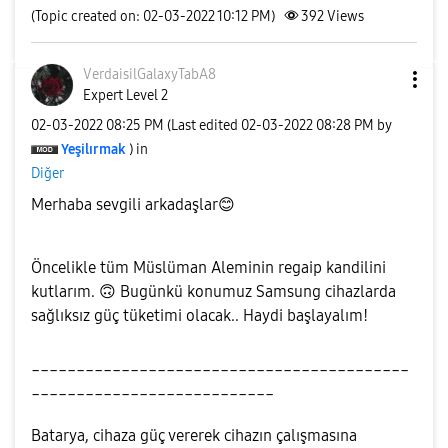
(Topic created on: 02-03-2022 10:12 PM)
392
Views
VerdaisilGalaxy
TabA8
Expert Level 2
‎02-03-2022
08:25 PM
(Last edited
‎02-03-2022
08:28 PM
by
Yeşilırmak
) in
Diğer
Merhaba sevgili arkadaşlar
😊
Öncelikle tüm Müslüman Aleminin regaip kandilini
kutlarım.
🙃
Bugünkü konumuz Samsung cihazlarda
sağlıksız güç tüketimi olacak.. Haydi başlayalım!
__________________________________________
___________________________
Batarya, cihaza güç vererek cihazın çalışmasına