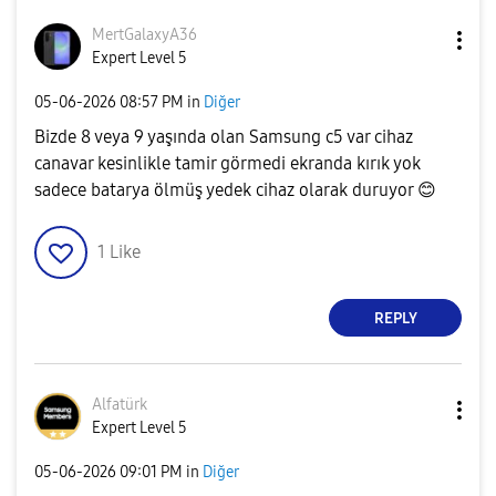
MertGalaxyA36
Expert Level 5
‎05-06-2026
08:57 PM
in
Diğer
Bizde 8 veya 9 yaşında olan Samsung c5 var cihaz
canavar kesinlikle tamir görmedi ekranda kırık yok
sadece batarya ölmüş yedek cihaz olarak duruyor
😊
1
Like
REPLY
Alfatürk
Expert Level 5
‎05-06-2026
09:01 PM
in
Diğer