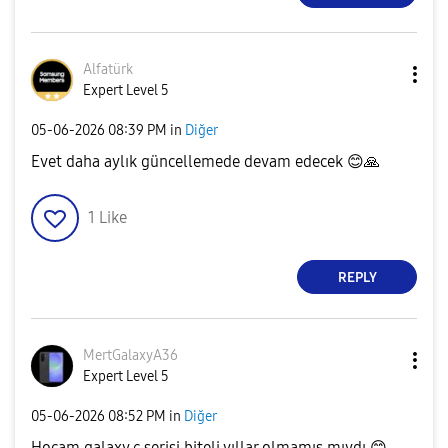
Alfatürk
Expert Level 5
‎05-06-2026
08:39 PM
in
Diğer
Evet daha aylık güncellemede devam edecek
😊
🙏
1
Like
REPLY
MertGalaxyA36
Expert Level 5
‎05-06-2026
08:52 PM
in
Diğer
Hocam galaxy c serisi biteli yıllar olmamış mıydı
😊