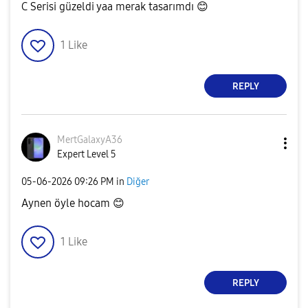
C Serisi güzeldi yaa merak tasarımdı
😊
1
Like
REPLY
MertGalaxyA36
Expert Level 5
‎05-06-2026
09:26 PM
in
Diğer
Aynen öyle hocam
😊
1
Like
REPLY