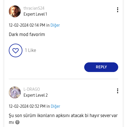
thracianS24
Expert Level 1
‎12-02-2024
02:14 PM
in
Diğer
Dark mod favorim
1
Like
REPLY
L-DRAGO
Expert Level 2
‎12-02-2024
02:32 PM
in
Diğer
Şu son sürüm ikonların apksını atacak bi hayır sever var
mı
😄