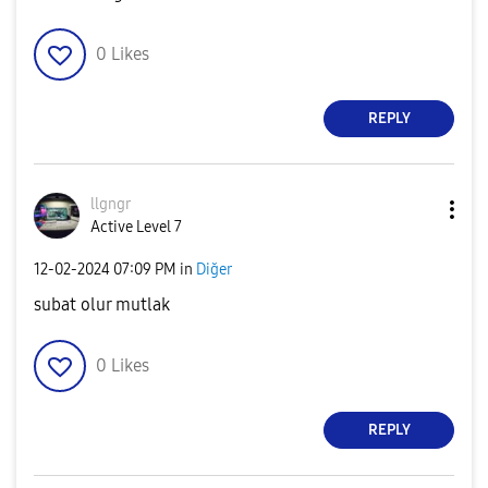
0
Likes
REPLY
llgngr
Active Level 7
‎12-02-2024
07:09 PM
in
Diğer
subat olur mutlak
0
Likes
REPLY