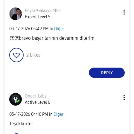
PoyrazGalaxyS24
FE
Expert Level 5
‎03-17-2026
03:49 PM
in
Diğer
👏
👏
bravo başarılarının devamını dilerim
2
Likes
REPLY
Onder-Labs
Active Level 6
‎03-17-2026
04:10 PM
in
Diğer
Teşekkürler