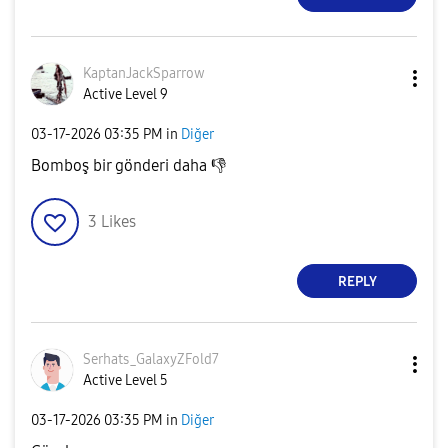
KaptanJackSparr
ow
Active Level 9
‎03-17-2026
03:35 PM
in
Diğer
Bomboş bir gönderi daha
👎
3
Likes
REPLY
Serhats_GalaxyZ
Fold7
Active Level 5
‎03-17-2026
03:35 PM
in
Diğer