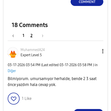
COMMENT
18 Comments
1
2
MuhammedA24
Expert Level 5
‎03-17-2026
03:54 PM
(Last edited
‎03-17-2026
03:58 PM
) in
Diğer
Bilmiyorum. umursamıyor herhalde, bende 2 3 saat
önce yazdım hala cevap yok.
1
Like