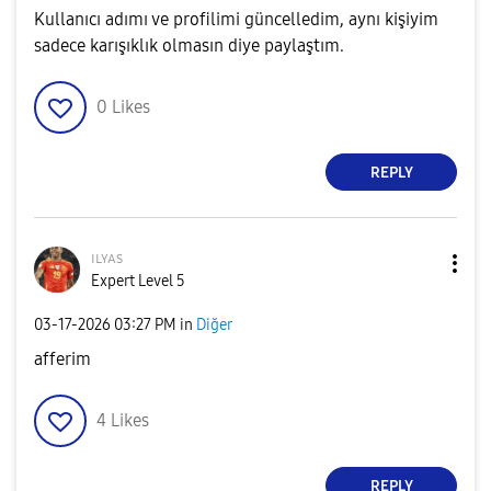
Kullanıcı adımı ve profilimi güncelledim, aynı kişiyim
sadece karışıklık olmasın diye paylaştım.
0
Likes
REPLY
ɪʟʏᴀs
Expert Level 5
‎03-17-2026
03:27 PM
in
Diğer
afferim
4
Likes
REPLY