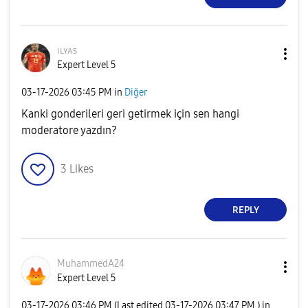
ɪʟʏᴀs
Expert Level 5
‎03-17-2026
03:45 PM
in
Diğer
Kanki gonderileri geri getirmek için sen hangi
moderatore yazdın?
3
Likes
REPLY
MuhammedA24
Expert Level 5
‎03-17-2026
03:46 PM
(Last edited
‎03-17-2026
03:47 PM
) in