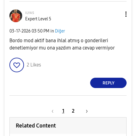
ɪʟʏᴀs
Expert Level 5
‎03-17-2026
03:50 PM
in
Diğer
Bordo mod aktif bana ihlal atmış o gonderileri
denetlemiyor mu ona yazdım ama cevap vermiyor
2
Likes
REPLY
1
2
Related Content