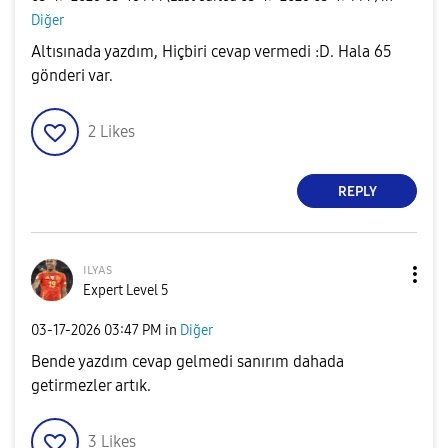
Diğer
Altısınada yazdım, Hiçbiri cevap vermedi :D. Hala 65
gönderi var.
2
Likes
REPLY
ɪʟʏᴀs
Expert Level 5
‎03-17-2026
03:47 PM
in
Diğer
Bende yazdım cevap gelmedi sanırım dahada
getirmezler artık.
3
Likes