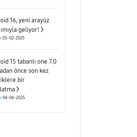
oid 16, yeni arayüz
rımıyla geliyor!
r
05-02-2025
oid 15 tabanlı one 7.0
adan önce son kez
iklere bir
rlatma
r
04-06-2025