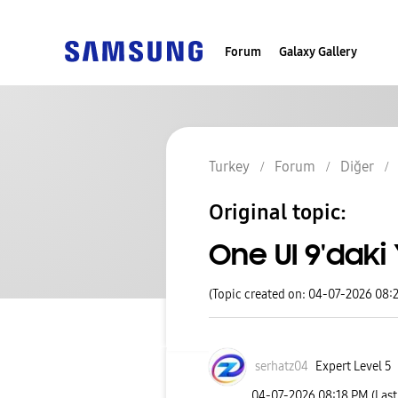
Forum
Galaxy Gallery
Turkey
Forum
Diğer
Original topic:
One UI 9'daki 
(Topic created on: 04-07-2026 08:
serhatz04
Expert Level 5
‎04-07-2026
08:18 PM
(Las