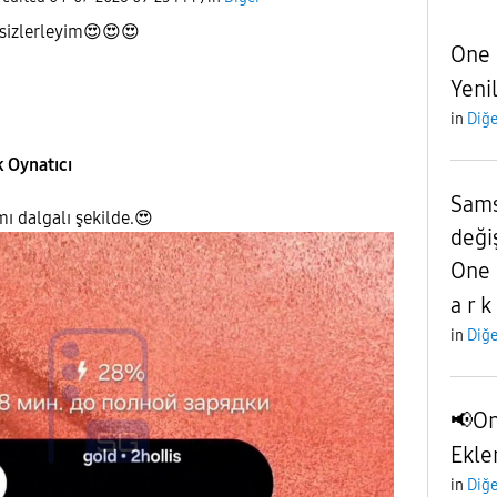
 sizlerleyim
😍
😍
😍
One 
Yenil
in
Diğe
k Oynatıcı
Sams
mı dalgalı şekilde.
😍
değiş
One 
a r k
in
Diğe
📢One
Ekle
in
Diğe