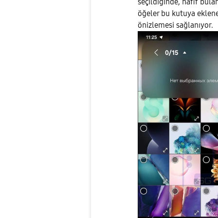
seçildiğinde, hafif bula
öğeler bu kutuya eklener
önizlemesi sağlanıyor.