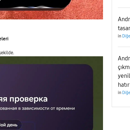
Andr
tasa
in
Diğe
leri
şekilde.
Andr
çıkm
yenil
hatı
in
Diğe