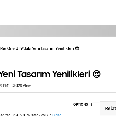
Re: One UI 9'daki Yeni Tasarım Yenilikleri 😍
Yeni Tasarım Yenilikleri 😍
29 PM)
328
Views
OPTIONS
Rela
t edited
‎04-07-2026
09:25 PM
) in
Diğer