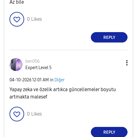
Az bile
0
Likes
REPLY
ben006
Expert Level 5
‎04-10-2026
12:01 AM
in
Diğer
Yapay zeka ve özelik artıkca güncellemeler boyutu
artmakta malesef
0
Likes
REPLY