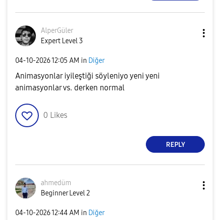
AlperGüler
Expert Level 3
‎04-10-2026
12:05 AM
in
Diğer
Animasyonlar iyileştiği söyleniyo yeni yeni
animasyonlar vs. derken normal
0
Likes
REPLY
ahmedüm
Beginner Level 2
‎04-10-2026
12:44 AM
in
Diğer