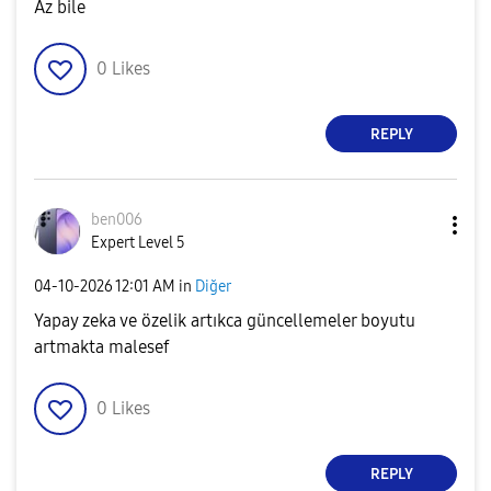
Az bile
0
Likes
REPLY
ben006
Expert Level 5
‎04-10-2026
12:01 AM
in
Diğer
Yapay zeka ve özelik artıkca güncellemeler boyutu
artmakta malesef
0
Likes
REPLY