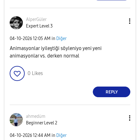
AlperGüler
Expert Level 3
‎04-10-2026
12:05 AM
in
Diğer
Animasyonlar iyileştiği söyleniyo yeni yeni
animasyonlar vs. derken normal
0
Likes
REPLY
ahmedüm
Beginner Level 2
‎04-10-2026
12:44 AM
in
Diğer