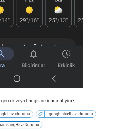
i gercek veya hangisine inanmaliyim?
oglehavadurumu
googlepixelhavadurumu
SamsungHavaDurumu