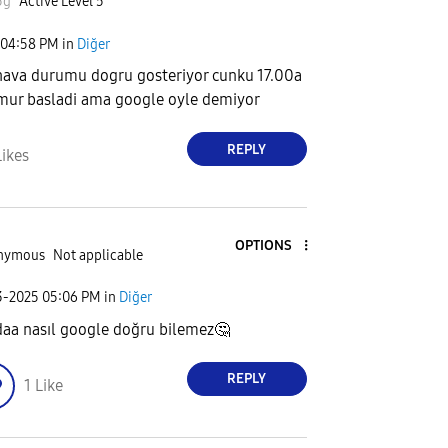
5g
Active Level 5
04:58 PM
in
Diğer
ava durumu dogru gosteriyor cunku 17.00a
mur basladi ama google oyle demiyor
REPLY
Likes
OPTIONS
nymous
Not applicable
3-2025
05:06 PM
in
Diğer
aa nasıl google doğru bilemez
🤔
REPLY
1
Like