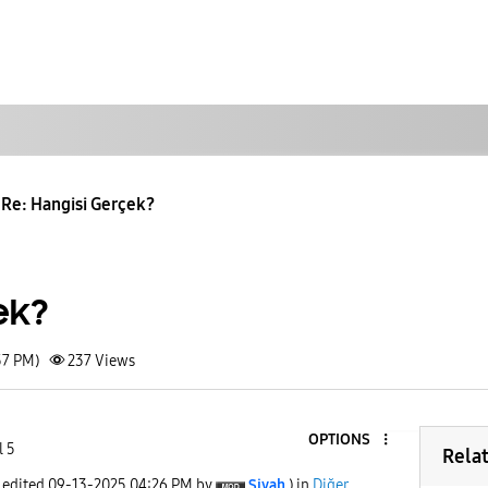
Re: Hangisi Gerçek?
ek?
57 PM)
237
Views
OPTIONS
l 5
Rela
t edited
‎09-13-2025
04:26 PM
by
Siyah
) in
Diğer