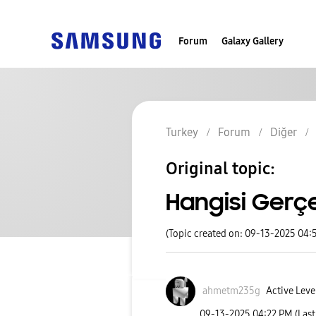
Forum
Galaxy Gallery
Turkey
Forum
Diğer
Original topic:
Hangisi Gerç
(Topic created on: 09-13-2025 04:
ahmetm235g
Active Leve
‎09-13-2025
04:22 PM
(Las