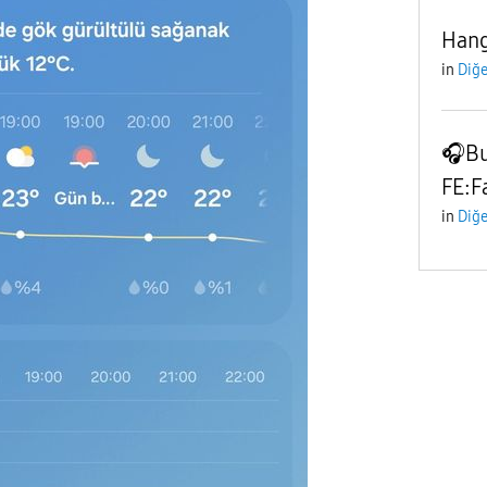
Hang
in
Diğe
🎧Bu
FE:F
in
Diğe