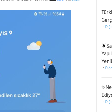
Türk
Gerç
in
Diğe
🌟Sa
Yapı
Yenil
in
Diğe
✨️Ne
Ediy
in
Diğe