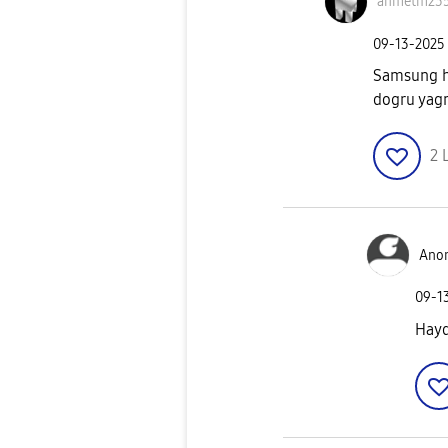
ahmetm23
‎09-13-2025
Samsung h
dogru yag
2
Ano
‎09-1
Hayd