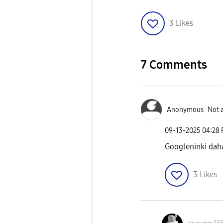
3
Likes
7 Comments
Anonymous
Not 
‎09-13-2025
04:28
Googleninki dah
3
Likes