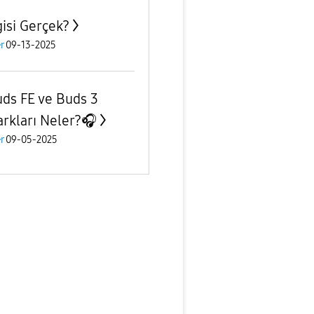
isi Gerçek?
r
09-13-2025
ds FE ve Buds 3
arkları Neler?🎧
r
09-05-2025