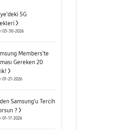
iye'deki 5G
ekleri
r
03-30-2026
msung Members’te
lması Gereken 20
ik!
r
01-21-2026
den Samsung'u Tercih
orsun ?
r
01-17-2026