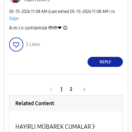
‎05-15-2026
11:08 AM
(Last edited
‎05-15-2026
11:08 AM
) in
Diğer
A.m.i.n cumlemize 🤲🤲❤
😊
2
Likes
REPLY
1
2
Related Content
HAYIRLI MÜBAREK CUMALAR