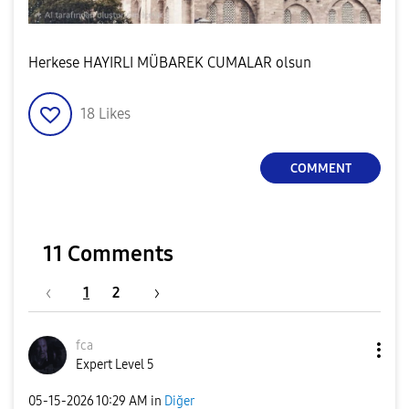
Herkese HAYIRLI MÜBAREK CUMALAR olsun
18
Likes
COMMENT
11 Comments
1
2
fca
Expert Level 5
‎05-15-2026
10:29 AM
in
Diğer