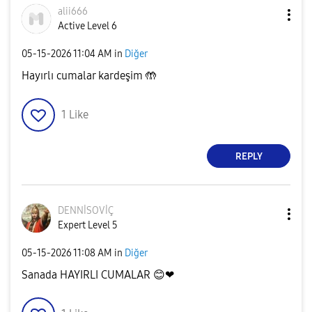
alii666
Active Level 6
‎05-15-2026
11:04 AM
in
Diğer
Hayırlı cumalar kardeşim 🤲
1
Like
REPLY
DENNİSOVİÇ
Expert Level 5
‎05-15-2026
11:08 AM
in
Diğer
Sanada HAYIRLI CUMALAR
😊
❤