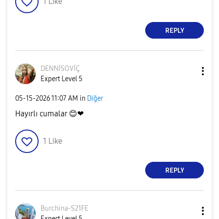
1
Like
REPLY
DENNİSOVİÇ
Expert Level 5
‎05-15-2026
11:07 AM
in
Diğer
Hayırlı cumalar
😊
❤
1
Like
REPLY
Burchina-S21FE
Expert Level 5