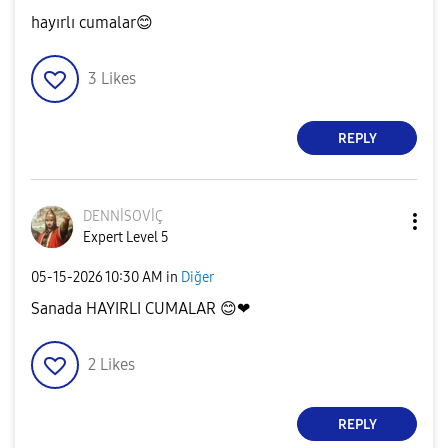
hayırlı cumalar
😊
3
Likes
REPLY
DENNİSOVİÇ
Expert Level 5
‎05-15-2026
10:30 AM
in
Diğer
Sanada HAYIRLI CUMALAR
😊
❤
2
Likes
REPLY