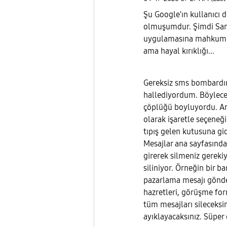
Şu Google'ın kullanıcı 
olmuşumdur. Şimdi Sam
uygulamasına mahkum et
ama hayal kırıklığı...
Gereksiz sms bombardıma
hallediyordum. Böylec
çöplüğü boyluyordu. Am
olarak işaretle seçeneğini
tıpış gelen kutusuna gi
Mesajlar ana sayfasında
girerek silmeniz gereki
siliniyor. Örneğin bir b
pazarlama mesajı gönder
hazretleri, görüşme for
tüm mesajları sileceksini
ayıklayacaksınız. Süper