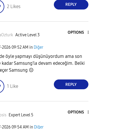
REPLY
2
Likes
OPTIONS
aOzturk
Active Level 3
7-2026
09:52 AM
in
Diğer
de öyle yapmayı düşünüyordum ama son
 kadar Samsung'la devam edeceğim. Belki
geçer Samsung
😐
REPLY
1
Like
OPTIONS
osis
Expert Level 5
7-2026
09:54 AM
in
Diğer