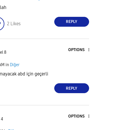
llah
REPLY
2
Likes
OPTIONS
el 8
 AM
in
Diğer
ayacak abd için geçerli
REPLY
OPTIONS
 4