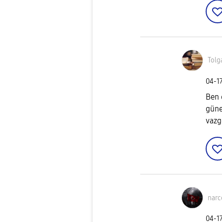
Tolg
‎04-1
Ben 
güne
vaz
narc
‎04-1