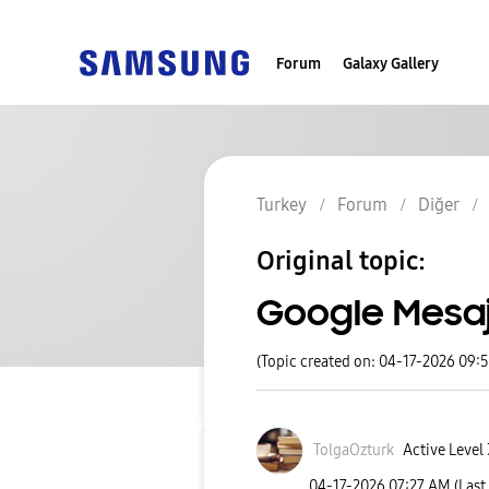
Forum
Galaxy Gallery
Turkey
Forum
Diğer
Original topic:
Google Mesaj
(Topic created on: 04-17-2026 09:
TolgaOzturk
Active Level 
‎04-17-2026
07:27 AM
(Last