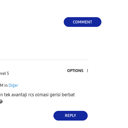
COMMENT
OPTIONS
evel 5
AM
in
Diğer
n tek avantaji rcs olmasi gerisi berbat
😂
REPLY