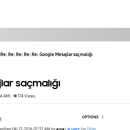
Re: Re: Re: Re: Re: Google Mesajlar saçmalığı
lar saçmalığı
54 AM)
174
Views
OPTIONS
3
 edited
‎04-17-2026
07:37 AM
by
Lacivert
) in
Diğer