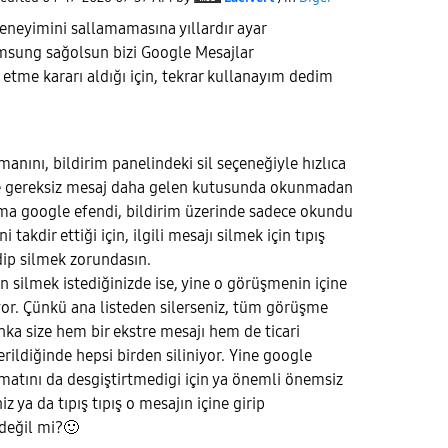
deneyimini sallamamasına yıllardır ayar
sung sağolsun bizi Google Mesajlar
me kararı aldığı için, tekrar kullanayım dedim
nını, bildirim panelindeki sil seçeneğiyle hızlıca
e gereksiz mesaj daha gelen kutusunda okunmadan
a google efendi, bildirim üzerinde sadece okundu
 takdir ettiği için, ilgili mesajı silmek için tıpış
dip silmek zorundasın.
n silmek istediğinizde ise, yine o görüşmenin içine
yor. Çünkü ana listeden silerseniz, tüm görüşme
anka size hem bir ekstre mesajı hem de ticari
ildiğinde hepsi birden siliniyor. Yine google
matını da desgiştirtmedigi için ya önemli önemsiz
z ya da tıpış tıpış o mesajın içine girip
 değil mi?
🙂