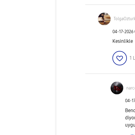
TolgaOztur
‎04-17-2026
Kesinlikle
1
L
narc
‎04-1
Bend
diyo
uygu