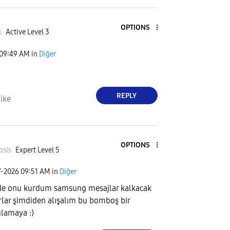
OPTIONS
k
Active Level 3
09:49 AM
in
Diğer
REPLY
ike
OPTIONS
osis
Expert Level 5
7-2026
09:51 AM
in
Diğer
e onu kurdum samsung mesajlar kalkacak
rlar şimdiden alışalım bu bomboş bir
lamaya :)