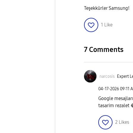
Teşekkürler Samsung!
1
Like
7 Comments
narcosis
Expert L
‎04-17-2026
09:11 
Google mesajları
tasarim rezalet
2
Likes