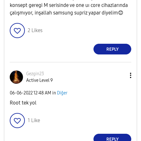
konsept geregi M serisinde ve one uı core cihazlarında
çalışmıyor, inşallah samsung supriz yapar diyelim
😊
2
Likes
REPLY
Gezgin23
Active Level 9
‎06-06-2022
12:48 AM
in
Diğer
Root tek yol
1
Like
REPLY