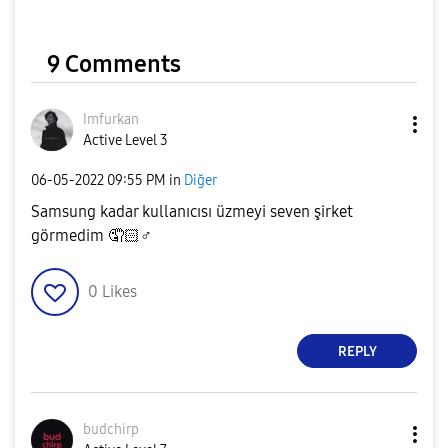
9 Comments
Imfurkan
Active Level 3
‎06-05-2022
09:55 PM
in
Diğer
Samsung kadar kullanıcısı üzmeyi seven şirket
görmedim 🤦🏻‍
♂️
0
Likes
REPLY
budchirp