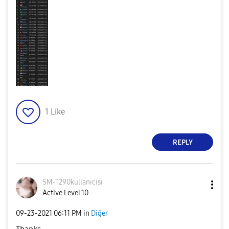
1
Like
REPLY
SM-T290kullanıc
ısı
Active Level 10
‎09-23-2021
06:11 PM
in
Diğer