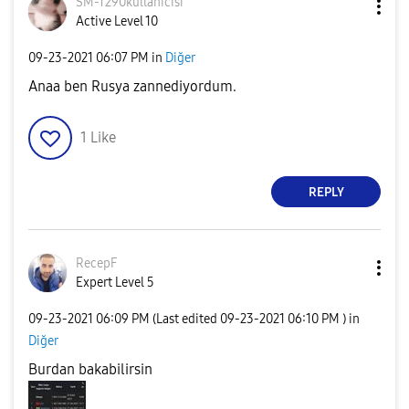
SM-T290kullanıc
ısı
Active Level 10
‎09-23-2021
06:07 PM
in
Diğer
Anaa ben Rusya zannediyordum.
1
Like
REPLY
RecepF
Expert Level 5
‎09-23-2021
06:09 PM
(Last edited
‎09-23-2021
06:10 PM
) in
Diğer
Burdan bakabilirsin