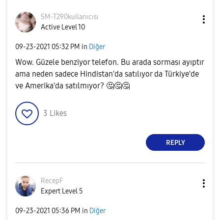
SM-T290kullanıc
ısı
Active Level 10
‎09-23-2021
05:32 PM
in
Diğer
Wow. Güzele benziyor telefon. Bu arada sorması ayıptır
ama neden sadece Hindistan'da satılıyor da Türkiye'de
ve Amerika'da satılmıyor?
🤔
🤔
🤔
3
Likes
REPLY
RecepF
Expert Level 5
‎09-23-2021
05:36 PM
in
Diğer