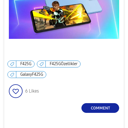
F425G
F425GÖzellikler
GalaxyF425G
6
Likes
COMMENT