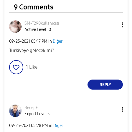
9 Comments
SM-T290kullanıc
ısı
Active Level 10
‎09-23-2021
05:17 PM
in
Diğer
Türkiyeye gelecek mi?
1
Like
REPLY
RecepF
Expert Level 5
‎09-23-2021
05:28 PM
in
Diğer