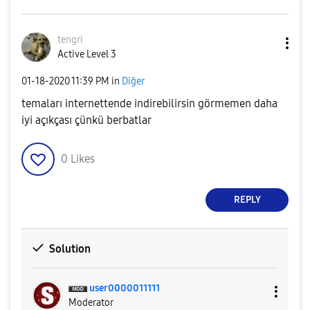
tengri
Active Level 3
‎01-18-2020
11:39 PM
in
Diğer
temaları internettende indirebilirsin görmemen daha
iyi açıkçası çünkü berbatlar
0
Likes
REPLY
Solution
user0000011111
Moderator