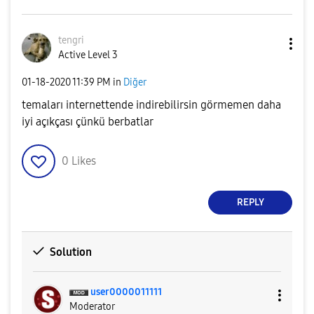
tengri
Active Level 3
‎01-18-2020
11:39 PM
in
Diğer
temaları internettende indirebilirsin görmemen daha
iyi açıkçası çünkü berbatlar
0
Likes
REPLY
Solution
user0000011111
Moderator