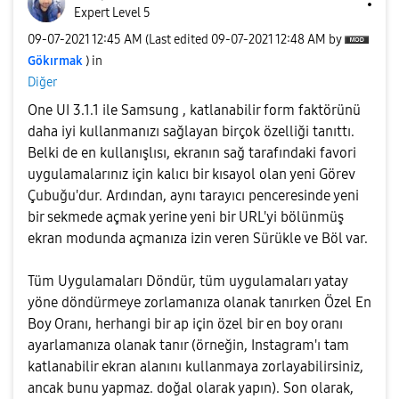
Expert Level 5
‎09-07-2021
12:45 AM
(Last edited
‎09-07-2021
12:48 AM
by
Gökırmak
) in
Diğer
One UI 3.1.1 ile Samsung , katlanabilir form faktörünü
daha iyi kullanmanızı sağlayan birçok özelliği tanıttı.
Belki de en kullanışlısı, ekranın sağ tarafındaki favori
uygulamalarınız için kalıcı bir kısayol olan yeni Görev
Çubuğu'dur. Ardından, aynı tarayıcı penceresinde yeni
bir sekmede açmak yerine yeni bir URL'yi bölünmüş
ekran modunda açmanıza izin veren Sürükle ve Böl var.
Tüm Uygulamaları Döndür, tüm uygulamaları yatay
yöne döndürmeye zorlamanıza olanak tanırken Özel En
Boy Oranı, herhangi bir ap için özel bir en boy oranı
ayarlamanıza olanak tanır (örneğin, Instagram'ı tam
katlanabilir ekran alanını kullanmaya zorlayabilirsiniz,
ancak bunu yapmaz. doğal olarak yapın). Son olarak,