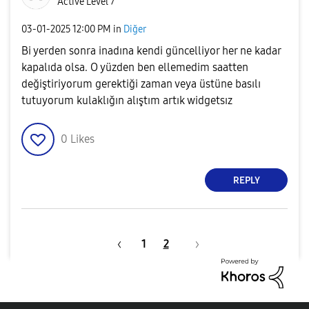
Active Level 7
‎03-01-2025
12:00 PM
in
Diğer
Bi yerden sonra inadına kendi güncelliyor her ne kadar
kapalıda olsa. O yüzden ben ellemedim saatten
değiştiriyorum gerektiği zaman veya üstüne basılı
tutuyorum kulaklığın alıştım artık widgetsız
0
Likes
REPLY
1
2