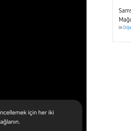
Sams
Mağd
in
Diğe