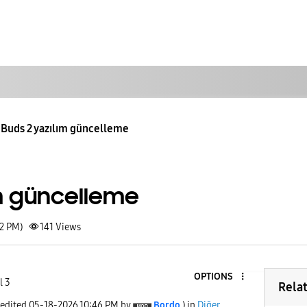
Buds 2 yazılım güncelleme
ım güncelleme
42 PM)
141
Views
OPTIONS
l 3
Rela
 edited
‎05-18-2026
10:46 PM
by
Bordo
) in
Diğer