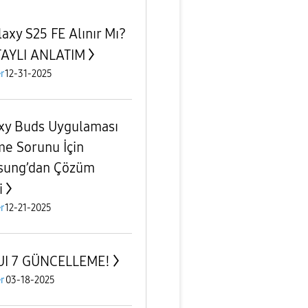
laxy S25 FE Alınır Mı?
TAYLI ANLATIM
r
12-31-2025
xy Buds Uygulaması
e Sorunu İçin
sung’dan Çözüm
i
r
12-21-2025
UI 7 GÜNCELLEME!
r
03-18-2025