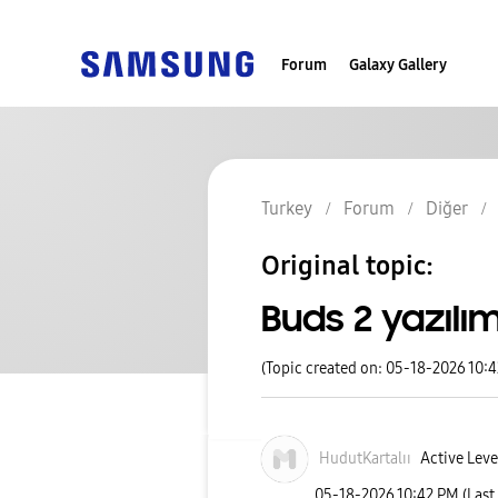
Forum
Galaxy Gallery
Turkey
Forum
Diğer
Original topic:
Buds 2 yazıl
(Topic created on: 05-18-2026 10:
HudutKartalıı
Active Leve
‎05-18-2026
10:42 PM
(Last