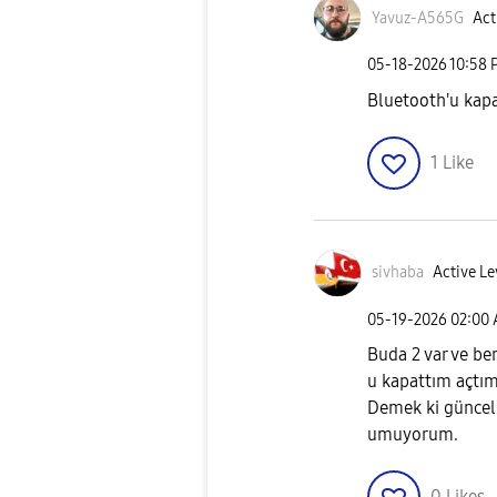
Yavuz-A565G
Act
‎05-18-2026
10:58 
Bluetooth'u kapa
1
Like
sivhaba
Active Le
‎05-19-2026
02:00
Buda 2 var ve be
u kapattım açtım
Demek ki güncell
umuyorum.
0
Likes