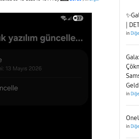
✨️Ga
| DE
in
Diğe
Gala
Çökm
Sam
Geld
in
Diğe
One
in
Diğe