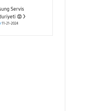
ung Servis
uriyeti 😡
r
11-21-2024