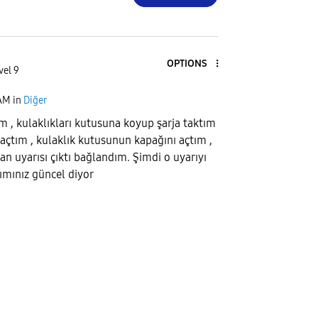
OPTIONS
vel 9
 AM
in
Diğer
m , kulaklıkları kutusuna koyup şarja taktım
 açtım , kulaklık kutusunun kapağını açtım ,
an uyarısı çıktı bağlandım. Şimdi o uyarıyı
ımınız güncel diyor