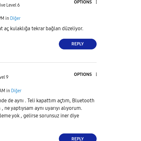
OPTIONS
ive Level 6
PM
in
Diğer
t aç kulaklığa tekrar bağlan düzeliyor.
REPLY
OPTIONS
vel 9
 AM
in
Diğer
nde de aynı . Teli kapattım açtım, Bluetooth
 , ne yaptıysam aynı uyarıyı alıyorum.
eme yok , gelirse sorunsuz iner diye
REPLY