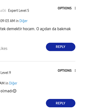
OPTIONS
na06
Expert Level 5
09:03 AM
in
Diğer
stek demektir hocam. O açıdan da bakmak
REPLY
Likes
OPTIONS
 Level 9
 AM
in
Diğer
z olmadı
😊
REPLY