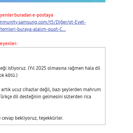
eyenler buradan e-postaya
ommunity.samsung.com/t5/Diğer/gt-Evet-
temleri-buraya-alalım-quot-C...
teyenler:
teği istiyoruz. (Yıl 2025 olmasına rağmen hala dil
ok kötü.)
 artık ucuz cihazlar değil, bazı şeylerden mahrum
Türkçe dil desteğinin gelmesini sizlerden rica
 cevap bekliyoruz, teşekkürler.