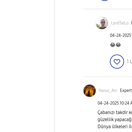
LordTaiLo
‎04-24-2025
😂
😂
1
L
Yavuz_Arc
Expert
‎04-24-2025
10:24
Çabanızı takdir 
güzellik yapaca
Dünya ülkeleri i