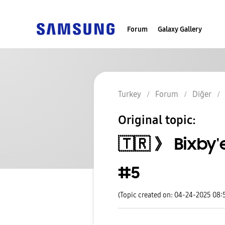
Forum
Galaxy Gallery
Turkey
Forum
Diğer
Original topic:
🇹🇷 》 Bixby'e
#5
(Topic created on: 04-24-2025 08