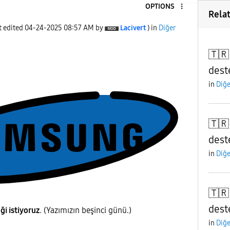
OPTIONS
Rela
t edited
‎04-24-2025
08:57 AM
by
Lacivert
) in
Diğer
🇹🇷
deste
in
Diğe
🇹🇷
deste
in
Diğe
🇹🇷
deste
ği istiyoruz
. (Yazımızın beşinci günü.)
in
Diğe