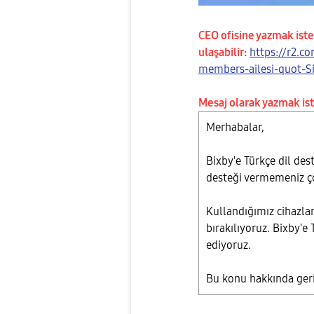
CEO ofisine yazmak ist
ulaşabilir:
https://r2.c
members-ailesi-quot-Si
Mesaj olarak yazmak is
Merhabalar,
Bixby'e Türkçe dil des
desteği vermemeniz ç
Kullandığımız cihazlar
bırakılıyoruz. Bixby'e 
ediyoruz.
Bu konu hakkında geri