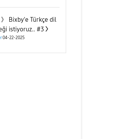
 》 Bixby'e Türkçe dil
ği istiyoruz.. #3
r
04-22-2025