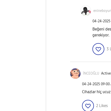
enineboyu
‎04-24-2025
Beğeni de
gerekiyor.
3
İNCEOĞLU
Active
‎04-24-2025
09:00
Cihazlar hiç ucu
2
Likes