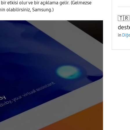
ir etkisi olur ve bir açıklama gelir. (Gelmezse
 olabilirsiniz, Samsung.)
🇹🇷
deste
in
Diğe