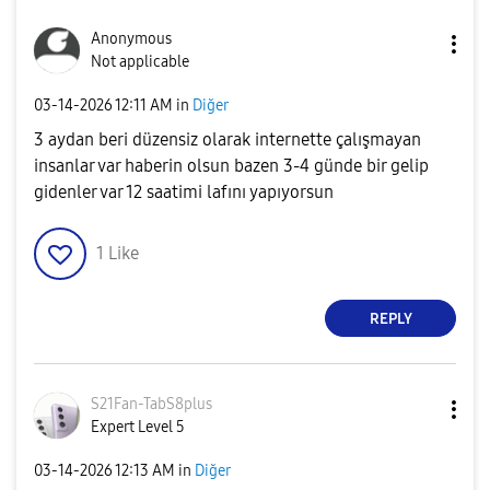
Anonymous
Not applicable
‎03-14-2026
12:11 AM
in
Diğer
3 aydan beri düzensiz olarak internette çalışmayan
insanlar var haberin olsun bazen 3-4 günde bir gelip
gidenler var 12 saatimi lafını yapıyorsun
1
Like
REPLY
S21Fan-TabS8plu
s
Expert Level 5
‎03-14-2026
12:13 AM
in
Diğer