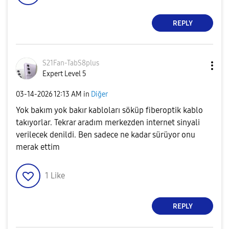
REPLY
S21Fan-TabS8plu
s
Expert Level 5
‎03-14-2026
12:13 AM
in
Diğer
Yok bakım yok bakır kabloları söküp fiberoptik kablo
takıyorlar. Tekrar aradım merkezden internet sinyali
verilecek denildi. Ben sadece ne kadar sürüyor onu
merak ettim
1
Like
REPLY