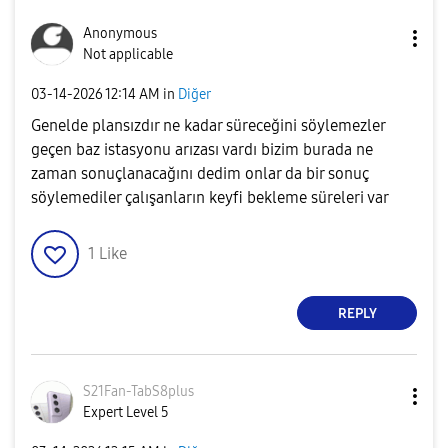
Anonymous
Not applicable
‎03-14-2026
12:14 AM
in
Diğer
Genelde plansızdır ne kadar süreceğini söylemezler
geçen baz istasyonu arızası vardı bizim burada ne
zaman sonuçlanacağını dedim onlar da bir sonuç
söylemediler çalışanların keyfi bekleme süreleri var
1
Like
REPLY
S21Fan-TabS8plu
s
Expert Level 5