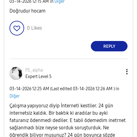
‎03-14-2026
12:15 AM
in
Diğer
Doğrudur hocam
0
Likes
REPLY
FS_alpha
Expert Level 5
‎03-14-2026
12:25 AM
(Last edited
‎03-14-2026
12:26 AM
) in
Diğer
Çalışma yapıyoruz diyip İnterneti kestiler. 24 gün
internetsiz kaldık. Bir baktık ki aradılar bu ayki
faturanız ödenmedi dediler. E tabii ödemedim inetrnet
sağlanmadı bize neyse sorduk soruşturduk. Ne
öğrendik biliyor musunuz? 24 gün boyunca sözde