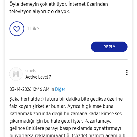
Öyle demeyin çok etkiliyor. İnternet üzerinden
televizyon alıyoruz o da yok.
1
Like
REPLY
smels
Active Level 7
‎03-14-2026
12:46 AM
in
Diğer
Şaka herhalde :) fatura bir dakika bile gecikse üzerine
faiz koyan şirketler bunlar. Ayrıca hiç kimse buna
katlanmak zorunda değil bu zamana kadar kimse ses
çıkarmadığı için bu hale geldi işler. Pazarlamaya
gelince ünlülere parayı basıp reklamda oynattırmayı
biliyorlarsa reklamını yaptığı (sözde) hizmeti adam gibi