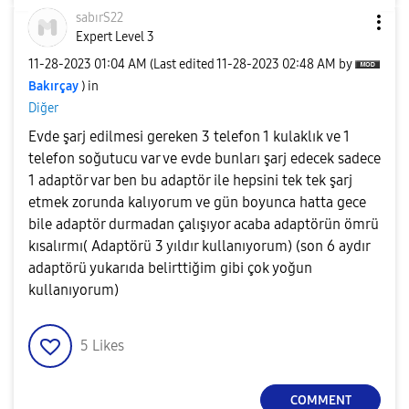
sabırS22
Expert Level 3
‎11-28-2023
01:04 AM
(Last edited
‎11-28-2023
02:48 AM
by
Bakırçay
) in
Diğer
Evde şarj edilmesi gereken 3 telefon 1 kulaklık ve 1
telefon soğutucu var ve evde bunları şarj edecek sadece
1 adaptör var ben bu adaptör ile hepsini tek tek şarj
etmek zorunda kalıyorum ve gün boyunca hatta gece
bile adaptör durmadan çalışıyor acaba adaptörün ömrü
kısalırmı( Adaptörü 3 yıldır kullanıyorum) (son 6 aydır
adaptörü yukarıda belirttiğim gibi çok yoğun
kullanıyorum)
5
Likes
COMMENT