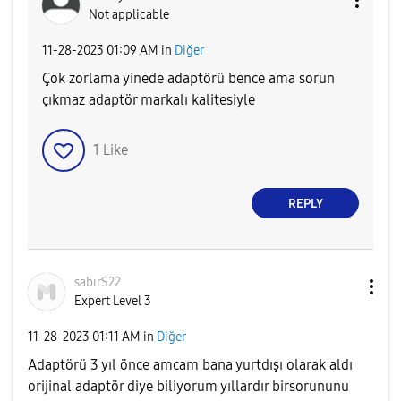
Not applicable
‎11-28-2023
01:09 AM
in
Diğer
Çok zorlama yinede adaptörü bence ama sorun
çıkmaz adaptör markalı kalitesiyle
1
Like
REPLY
sabırS22
Expert Level 3
‎11-28-2023
01:11 AM
in
Diğer
Adaptörü 3 yıl önce amcam bana yurtdışı olarak aldı
orijinal adaptör diye biliyorum yıllardır birsorununu