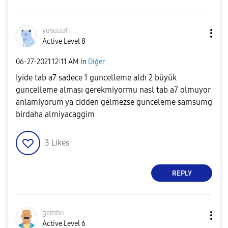
yusuuuf
Active Level 8
‎06-27-2021
12:11 AM
in
Diğer
Iyide tab a7 sadece 1 guncelleme aldı 2 büyük
guncelleme alması gerekmiyormu nasl tab a7 olmuyor
anlamiyorum ya cidden gelmezse gunceleme samsumg
birdaha almiyacaggim
3
Likes
REPLY
gambıl
Active Level 6