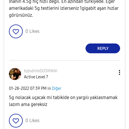
İnanın 4.5g hiç hızlı değil. En azından türkiyede. Eğer
amerikadaki 5g testlerini izlerseniz 1gigabit aşan hızlar
görürsünüz.
0
Likes
REPLY
tqbs6liteDÜSMAN
I
Active Level 7
‎01-28-2022
07:39 PM
in
Diğer
5g nolacak uçacak mi tabikide on yargılı yaklasmamak
lazım ama gereksiz
0
Likes