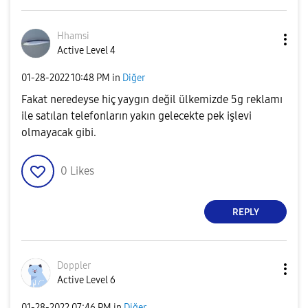
Hhamsi
Active Level 4
‎01-28-2022
10:48 PM
in
Diğer
Fakat neredeyse hiç yaygın değil ülkemizde 5g reklamı
ile satılan telefonların yakın gelecekte pek işlevi
olmayacak gibi.
0
Likes
REPLY
Doppler
Active Level 6
‎01-28-2022
07:46 PM
in
Diğer