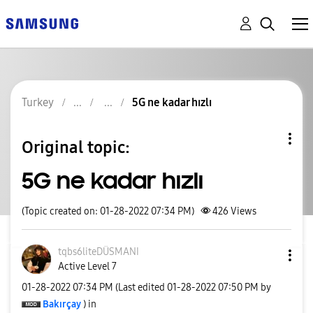
Turkey
5G ne kadar hızlı
Original topic:
5G ne kadar hızlı
(Topic created on: 01-28-2022 07:34 PM)
426
Views
tqbs6liteDÜSMAN
I
Active Level 7
‎01-28-2022
07:34 PM
(Last edited
‎01-28-2022
07:50 PM
by
Bakırçay
) in