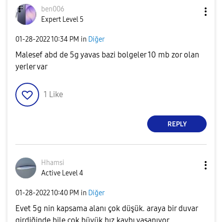
ben006
Expert Level 5
‎01-28-2022
10:34 PM
in
Diğer
Malesef abd de 5g yavas bazi bolgeler 10 mb zor olan
yerler var
1
Like
REPLY
Hhamsi
Active Level 4
‎01-28-2022
10:40 PM
in
Diğer
Evet 5g nin kapsama alanı çok düşük. araya bir duvar
girdiğinde bile çok büyük hız kaybı yaşanıyor.