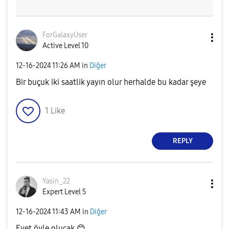
ForGalaxyUser
Active Level 10
‎12-16-2024
11:26 AM
in
Diğer
Bir buçuk iki saatlik yayın olur herhalde bu kadar şeye
1
Like
REPLY
Yasin_22
Expert Level 5
‎12-16-2024
11:43 AM
in
Diğer
Evet öyle olucak
😊