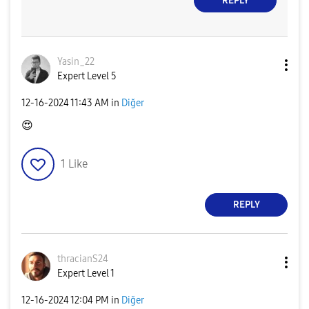
REPLY
Yasin_22
Expert Level 5
‎12-16-2024
11:43 AM
in
Diğer
😍
1
Like
REPLY
thracianS24
Expert Level 1
‎12-16-2024
12:04 PM
in
Diğer