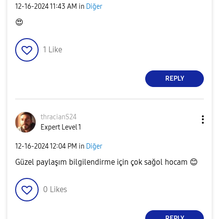
‎12-16-2024
11:43 AM
in
Diğer
😍
1
Like
REPLY
thracianS24
Expert Level 1
‎12-16-2024
12:04 PM
in
Diğer
Güzel paylaşım bilgilendirme için çok sağol hocam
😊
0
Likes
REPLY