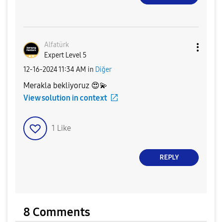
Alfatürk
Expert Level 5
‎12-16-2024
11:34 AM
in
Diğer
Merakla bekliyoruz
😍
💫
View solution in context
1
Like
REPLY
8 Comments