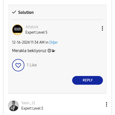
Solution
Alfatürk
Expert Level 5
‎12-16-2024
11:34 AM
in
Diğer
Merakla bekliyoruz
😍
💫
1
Like
REPLY
Yasin_22
Expert Level 5