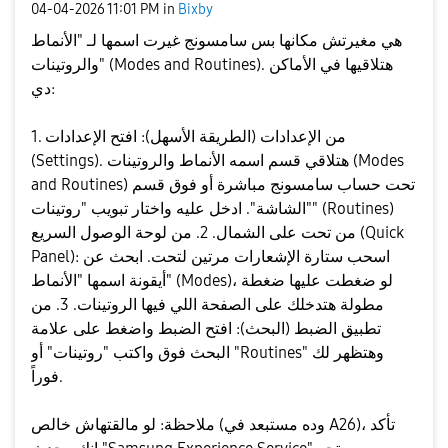
‎04-04-2026
11:01 PM
in
Bixby
هي مغيرتش مكانها بس سامسونج غيرت اسمها لـ "الأنماط
والروتينات" (Modes and Routines). هتلاقيها في الأماكن
دي:
​1. من الإعدادات (الطريقة الأسهل): ​افتح الإعدادات
(Settings). ​هتلاقي قسم اسمه الأنماط والروتينات (Modes
and Routines) تحت حساب سامسونج مباشرة أو فوق قسم
"الشاشة". ​ادخل عليه واختار تبويب "روتينات" (Routines)
من تحت على الشمال. ​2. من لوحة الوصول السريع (Quick
Panel): ​اسحب ستارة الإشعارات مرتين لتحت. ​ابحث عن
أيقونة اسمها "الأنماط" (Modes)، لو ضغطت عليها ضغطة
مطولة هتدخلك على الصفحة اللي فيها الروتينات. ​3. من
تطبيق الضبط (البحث): ​افتح الضبط واضغط على علامة
البحث فوق واكتب "روتينات" أو "Routines" وهتظهر لك
فوراً.
​ملاحظة: لو مالقتهاش خالص (وده مستبعد في A26)، تأكد