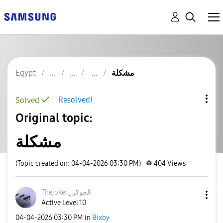
مشكلة
Egypt
Resolved!
Solved
Original topic:
مشكلة
(Topic created on: 04-04-2026 03:30 PM)
404
Views
Thejoker_الجوكر
Active Level 10
‎04-04-2026
03:30 PM
in
Bixby