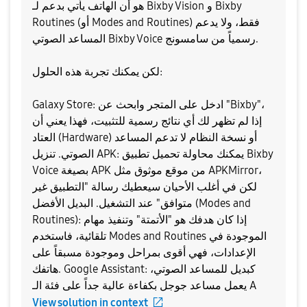
هو أن الهاتف يأتي بدعم لـ Bixby Vision و Bixby
Routines (أو Modes and Routines) فقط، ولا يدعم
المساعد الصوتي Bixby Voice رسمياً من سامسونج.
​لكن يمكنك تجربة هذه الحلول:
​Galaxy Store: ادخل على المتجر وابحث عن "Bixby"،
إذا لم تظهر لك أي نتائج رسمية للتثبيت، فهذا يعني أن
العتاد (Hardware) أو نسخة النظام لا تدعم المساعد
الصوتي. ​تنزيل APK: يمكنك محاولة تحميل تطبيق Bixby
Voice بصيغة APK من موقع موثوق مثل APKMirror،
لكن في أغلب الأحيان سيعطيك رسالة "التطبيق غير
متوافق" عند التشغيل. ​البديل الأفضل (Modes and
Routines): إذا كان هدفك هو "الأتمتة" وتنفيذ مهام
تلقائية، فاستخدم Modes and Routines الموجودة في
الإعدادات، فهي أقوى بمراحل وموجودة مسبقاً على
هاتفك. ​Google Assistant: كبديل للمساعد الصوتي،
يعمل مساعد جوجل بكفاءة عالية جداً على فئة الـ A
View solution in context