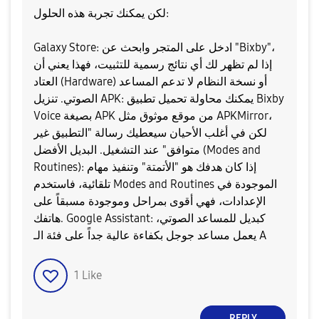
​لكن يمكنك تجربة هذه الحلول:
​Galaxy Store: ادخل على المتجر وابحث عن "Bixby"،
إذا لم تظهر لك أي نتائج رسمية للتثبيت، فهذا يعني أن
العتاد (Hardware) أو نسخة النظام لا تدعم المساعد
الصوتي. ​تنزيل APK: يمكنك محاولة تحميل تطبيق Bixby
Voice بصيغة APK من موقع موثوق مثل APKMirror،
لكن في أغلب الأحيان سيعطيك رسالة "التطبيق غير
متوافق" عند التشغيل. ​البديل الأفضل (Modes and
Routines): إذا كان هدفك هو "الأتمتة" وتنفيذ مهام
تلقائية، فاستخدم Modes and Routines الموجودة في
الإعدادات، فهي أقوى بمراحل وموجودة مسبقاً على
هاتفك. ​Google Assistant: كبديل للمساعد الصوتي،
يعمل مساعد جوجل بكفاءة عالية جداً على فئة الـ A
1
Like
REPLY