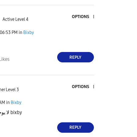
OPTIONS
Active Level 4
06:53 PM
in
Bixby
REPLY
Likes
OPTIONS
er Level 3
 AM
in
Bixby
حتى الa13 لا يوجد بهي bixby
REPLY