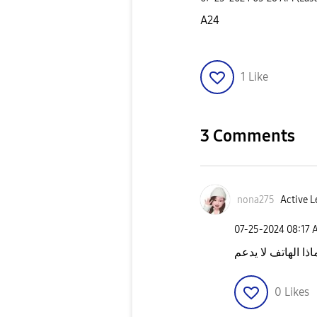
A24
1
Like
3 Comments
nona275
Active L
‎07-25-2024
08:17 
اذا الهاتف لا يدعم
0
Likes