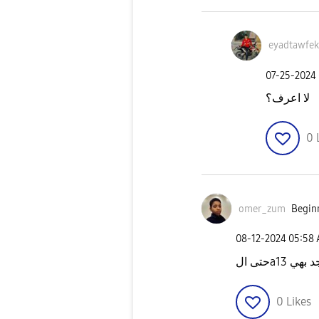
eyadtawfek
‎07-25-2024
لا اعرف؟
0
omer_zum
Beginn
‎08-12-2024
05:58
0
Likes