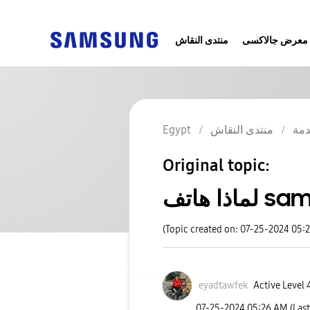
معرض جالاكسى
منتدى النقاش
Egypt
منتدى النقاش
مة
Original topic:
(Topic created on: 07-25-2024 05:
eyadtawfek
Active Level 
‎07-25-2024
05:26 AM
(Las