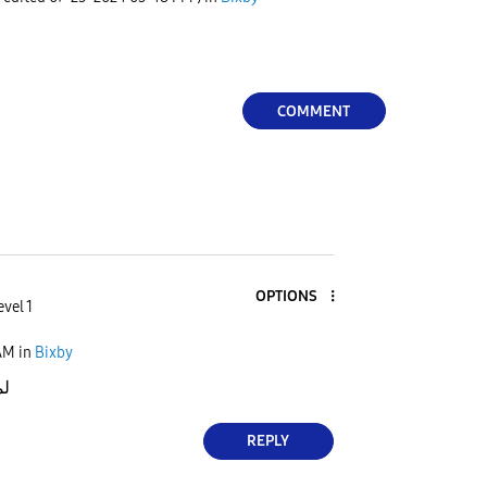
COMMENT
OPTIONS
evel 1
AM
in
Bixby
لم
REPLY